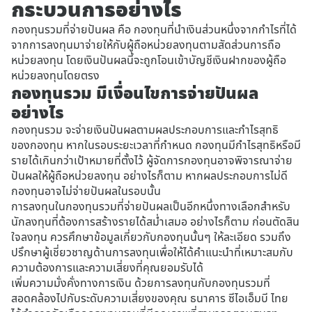
กระบวนการอย่างไร
กองทุนรวมที่จ่ายปันผล คือ กองทุนที่นำเงินส่วนหนึ่งจากกำไรที่ได้
จากการลงทุนมาจ่ายให้กับผู้ถือหน่วยลงทุนตามสัดส่วนการถือ
หน่วยลงทุน โดยเงินปันผลนี้จะถูกโอนเข้าบัญชีเงินฝากของผู้ถือ
หน่วยลงทุนโดยตรง
กองทุนรวม มีเงื่อนไขการจ่ายปันผล
อย่างไร
กองทุนรวม จะจ่ายเงินปันผลตามผลประกอบการและกำไรสุทธิ
ของกองทุน หากในรอบระยะเวลาที่กำหนด กองทุนมีกำไรสุทธิหรือมี
รายได้เกินกว่าเป้าหมายที่ตั้งไว้ ผู้จัดการกองทุนอาจพิจารณาจ่าย
ปันผลให้ผู้ถือหน่วยลงทุน อย่างไรก็ตาม หากผลประกอบการไม่ดี
กองทุนอาจไม่จ่ายปันผลในรอบนั้น
การลงทุนในกองทุนรวมที่จ่ายปันผลเป็นอีกหนึ่งทางเลือกสำหรับ
นักลงทุนที่ต้องการสร้างรายได้สม่ำเสมอ อย่างไรก็ตาม ก่อนตัดสิน
ใจลงทุน ควรศึกษาข้อมูลเกี่ยวกับกองทุนนั้นๆ ให้ละเอียด รวมถึง
ปรึกษาผู้เชี่ยวชาญด้านการลงทุนเพื่อให้ได้คำแนะนำที่เหมาะสมกับ
ความต้องการและความเสี่ยงที่คุณยอมรับได้
เพิ่มความมั่งคั่งทางการเงิน ด้วยการลงทุนกับกองทุนรวมที่
สอดคล้องไปกับระดับความเสี่ยงของคุณ ธนาคาร ซีไอเอ็มบี ไทย