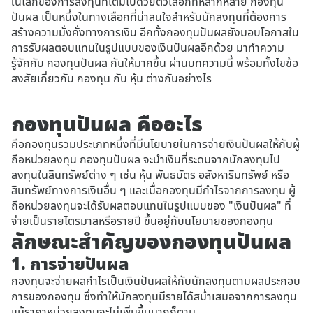
ในโลกของการลงทุนที่เต็มไปด้วยตัวเลือกที่หลากหลาย กองทุน
ปันผล เป็นหนึ่งในทางเลือกที่น่าสนใจสำหรับนักลงทุนที่ต้องการ
สร้างความมั่งคั่งทางการเงิน อีกทั้งกองทุนปันผลยังมอบโอกาสใน
การรับผลตอบแทนในรูปแบบของเงินปันผลอีกด้วย มาทำความ
รู้จักกับ กองทุนปันผล กันให้มากขึ้น ผ่านบทความนี้ พร้อมทั้งไขข้อ
สงสัยเกี่ยวกับ กองทุน กับ หุ้น ต่างกันอย่างไร
กองทุนปันผล คืออะไร
คือกองทุนรวมประเภทหนึ่งที่มีนโยบายในการจ่ายเงินปันผลให้กับผู้
ถือหน่วยลงทุน กองทุนปันผล จะนำเงินที่ระดมจากนักลงทุนไป
ลงทุนในสินทรัพย์ต่าง ๆ เช่น หุ้น พันธบัตร อสังหาริมทรัพย์ หรือ
สินทรัพย์ทางการเงินอื่น ๆ และเมื่อกองทุนมีกำไรจากการลงทุน ผู้
ถือหน่วยลงทุนจะได้รับผลตอบแทนในรูปแบบของ "เงินปันผล" ที่
จ่ายเป็นรายไตรมาสหรือรายปี ขึ้นอยู่กับนโยบายของกองทุน
ลักษณะสำคัญของกองทุนปันผล
1. การจ่ายปันผล
กองทุนจะจ่ายผลกำไรเป็นเงินปันผลให้กับนักลงทุนตามผลประกอบ
การของกองทุน ซึ่งทำให้นักลงทุนมีรายได้สม่ำเสมอจากการลงทุน
แม้ราคาหน่วยลงทุนจะไม่เพิ่มขึ้นมากก็ตาม