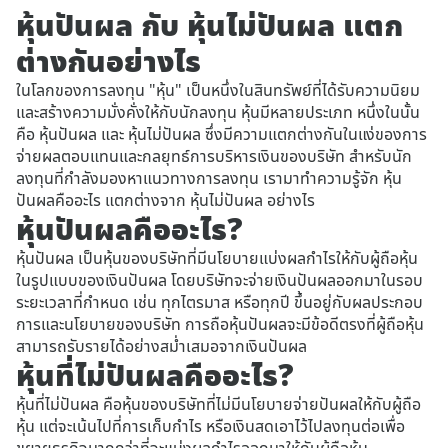
หุ้นปันผล กับ หุ้นไม่ปันผล แตก
ต่างกันอย่างไร
ในโลกของการลงทุน "หุ้น" เป็นหนึ่งในสินทรัพย์ที่ได้รับความนิยม
และสร้างความมั่งคั่งให้กับนักลงทุน หุ้นมีหลายประเภท หนึ่งในนั้น
คือ หุ้นปันผล และ หุ้นไม่ปันผล ซึ่งมีความแตกต่างกันในแง่ของการ
จ่ายผลตอบแทนและกลยุทธ์การบริหารเงินของบริษัท สำหรับนัก
ลงทุนที่กำลังมองหาแนวทางการลงทุน เรามาทำความรู้จัก หุ้น
ปันผลคืออะไร แตกต่างจาก หุ้นไม่ปันผล อย่างไร
หุ้นปันผลคืออะไร?
หุ้นปันผล เป็นหุ้นของบริษัทที่มีนโยบายแบ่งผลกำไรให้กับผู้ถือหุ้น
ในรูปแบบของเงินปันผล โดยบริษัทจะจ่ายเงินปันผลออกมาในรอบ
ระยะเวลาที่กำหนด เช่น ทุกไตรมาส หรือทุกปี ขึ้นอยู่กับผลประกอบ
การและนโยบายของบริษัท การถือหุ้นปันผลจะมีข้อดีตรงที่ผู้ถือหุ้น
สามารถรับรายได้อย่างสม่ำเสมอจากเงินปันผล
หุ้นที่ไม่ปันผลคืออะไร?
หุ้นที่ไม่ปันผล คือหุ้นของบริษัทที่ไม่มีนโยบายจ่ายปันผลให้กับผู้ถือ
หุ้น แต่จะเน้นไปที่การเก็บกำไร หรือเงินสดเอาไว้ไปลงทุนต่อเพื่อ
ขยายธุรกิจมากกว่าที่จะแบ่งผลกำไรออกมาให้กับผู้ถือหุ้น