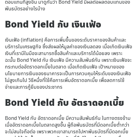
ตอบแทนที่สูงขึ้น มาดูกันว่า Bond Yield มีผลต่อผลตอบแทนของ
พันธบัตรอย่างไรบ้าง
Bond Yield กับ เงินเฟ้อ
เงินเฟ้อ (inflation) คือการเพิ่มขึ้นของระดับราคาของสินค้าและ
บริการในเศรษฐกิจ ซึ่งส่งผลให้มูลค่าของเงินลดลง เมื่อเกิดเงินเฟ้อ
เงินที่เรามีในมือจะสามารถซื้อสินค้าและบริการได้น้อยลง เพราะ
ฉะนั้น Bond Yield กับ เงินเฟ้อ มีความสัมพันธ์กัน เพราะเงินเฟ้อจะ
กระทบต่ออัตราดอกเบี้ยในตลาด เมื่อเกิดเงินเฟ้อ เป้าหมายของ
นโยบายการเงินของธนาคารจะเป็นการควบคุมให้ระดับของเงินเฟ้อ
ไม่สูงเกินไป วิธีหนึ่งที่ใช้คือการเพิ่มอัตราดอกเบี้ย เพื่อลดการใช้
จ่ายและการกู้ยืมของประชากร
Bond Yield กับ อัตราดอกเบี้ย
Bond Yield กับ อัตราดอกเบี้ย มีความสัมพันธ์กัน ในทางตรงข้าม
เมื่ออัตราดอกเบี้ยในตลาดสูงขึ้น ผู้ถือพันธบัตรที่มีดอกเบี้ยต่ำกว่า
จะไม่สนใจถือต่อ เพราะพวกเขาสามารถไปหาพันธบัตรที่มีดอกเบี้ย