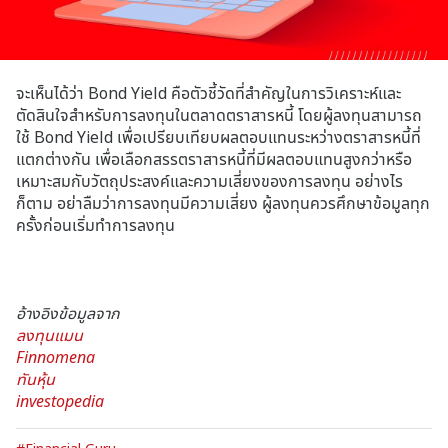
จะเห็นได้ว่า Bond Yield คือตัวชี้วัดที่สำคัญในการวิเคราะห์และ
ตัดสินใจสำหรับการลงทุนในตลาดตราสารหนี้ โดยผู้ลงทุนสามารถ
ใช้ Bond Yield เพื่อเปรียบเทียบผลตอบแทนระหว่างตราสารหนี้ที่
แตกต่างกัน เพื่อเลือกสรรตราสารหนี้ที่มีผลตอบแทนสูงกว่าหรือ
เหมาะสมกับวัตถุประสงค์และความเสี่ยงของการลงทุน อย่างไร
ก็ตาม อย่าลืมว่าการลงทุนมีความเสี่ยง ผู้ลงทุนควรศึกษาข้อมูลทุก
ครั้งก่อนเริ่มทำการลงทุน
อ้างอิงข้อมูลจาก
ลงทุนแมน
Finnomena
ทันหุ้น
investopedia