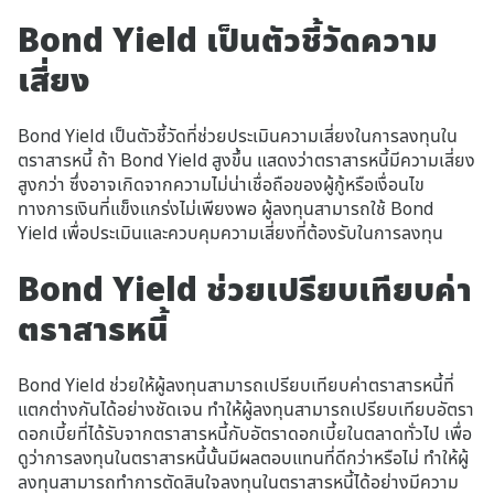
Bond Yield เป็นตัวชี้วัดความ
เสี่ยง
Bond Yield เป็นตัวชี้วัดที่ช่วยประเมินความเสี่ยงในการลงทุนใน
ตราสารหนี้ ถ้า Bond Yield สูงขึ้น แสดงว่าตราสารหนี้มีความเสี่ยง
สูงกว่า ซึ่งอาจเกิดจากความไม่น่าเชื่อถือของผู้กู้หรือเงื่อนไข
ทางการเงินที่แข็งแกร่งไม่เพียงพอ ผู้ลงทุนสามารถใช้ Bond
Yield เพื่อประเมินและควบคุมความเสี่ยงที่ต้องรับในการลงทุน
Bond Yield ช่วยเปรียบเทียบค่า
ตราสารหนี้
Bond Yield ช่วยให้ผู้ลงทุนสามารถเปรียบเทียบค่าตราสารหนี้ที่
แตกต่างกันได้อย่างชัดเจน ทำให้ผู้ลงทุนสามารถเปรียบเทียบอัตรา
ดอกเบี้ยที่ได้รับจากตราสารหนี้กับอัตราดอกเบี้ยในตลาดทั่วไป เพื่อ
ดูว่าการลงทุนในตราสารหนี้นั้นมีผลตอบแทนที่ดีกว่าหรือไม่ ทำให้ผู้
ลงทุนสามารถทำการตัดสินใจลงทุนในตราสารหนี้ได้อย่างมีความ