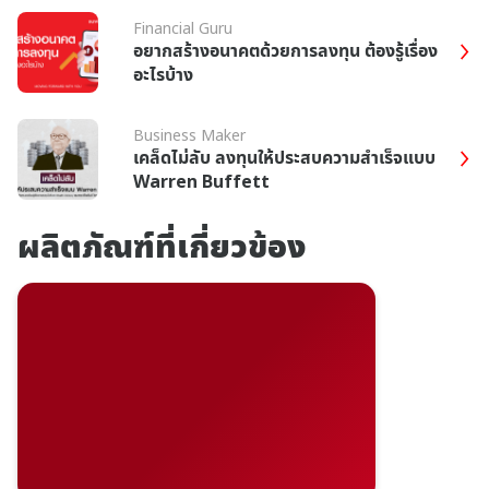
Financial Guru
อยากสร้างอนาคตด้วยการลงทุน ต้องรู้เรื่อง
อะไรบ้าง
Business Maker
เคล็ดไม่ลับ ลงทุนให้ประสบความสำเร็จแบบ
Warren Buffett
ผลิตภัณฑ์ที่เกี่ยวข้อง