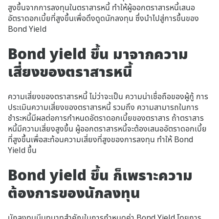
สูงขึ้นจากการลงทุนในตราสารหนี้ ทำให้ผู้ออกตราสารหนี้เสนอ
อัตราดอกเบี้ยที่สูงขึ้นเพื่อดึงดูดนักลงทุน ซึ่งนำไปสู่การขึ้นของ
Bond Yield
Bond yield ขึ้น มาจากความ
เสี่ยงของตราสารหนี้
ความเสี่ยงของตราสารหนี้ ไม่ว่าจะเป็น ความน่าเชื่อถือของผู้กู้ การ
ประเมินความเสี่ยงของตราสารหนี้ รวมถึง ความสามารถในการ
ชำระหนี้มีผลต่อการกำหนดอัตราดอกเบี้ยของตราสาร ถ้าตราสาร
หนี้มีความเสี่ยงสูงขึ้น ผู้ออกตราสารหนี้จะต้องเสนออัตราดอกเบี้ย
ที่สูงขึ้นเพื่อสะท้อนความเสี่ยงที่สูงของการลงทุน ทำให้ Bond
Yield ขึ้น
Bond yield ขึ้น ก็เพราะความ
ต้องการของนักลงทุน
นักลงทุนมีบทบาทสำคัญในการกำหนดค่า Bond Yield โดยการ