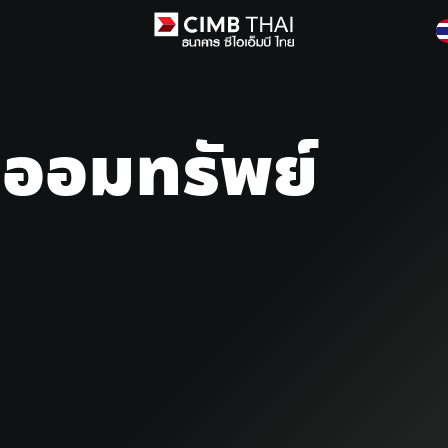
กออมทรัพย์