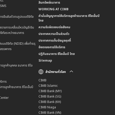
ct
สินทรัพย์ธนาคาร
น SMS
WORKING AT CIMB
คำมั่นสัญญาการให้บริการลูกค้าธนาคาร ซีไอเอ็มบี
การยืนยันตัวตนรูปแบบดิจิทัล
ไทย
ความรับผิดชอบต่อสังคม
ลรายการเคลื่อนไหวบัญชีเงิน
ิจิทัลระหว่างธนาคาร
ประกาศความเป็นส่วนตัว
ประกาศการเก็บข้อมูลคุกกี้
แบบดิจิทัล (NDID) เพื่อทำธรุ
ข้อตกลงการใช้บริการ
มสรรพากร
ปฏิทินธนาคาร ซีไอเอ็มบี ไทย
Sitemap
การลูกค้าบุคคล ธนาคาร ซีไอ
สำนักงานทั่วโลก
CIMB
ริการ
CIMB Islamic
การลูกค้าธนาคาร ซีไอเอ็มบี
CIMB Bank (MY)
CIMB Bank (SG)
Center
CIMB Bank (KH)
CIMB Niaga
CIMB Bank (VN)