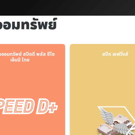
ออมทรัพย์
กออมทรัพย์ สปีดดี พลัส ซีไอ
สปีด เซฟวิ่งส์
เอ็มบี ไทย