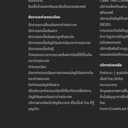
สินเชื่อบ้าน
CIMB THAI Conne
สินเชื่อบ้านแลกเงินและสินเชื่ออเนกประสงค์
บริการแจ้งเตือนผ่า
พร้อมเพย์
อัตราและค่าธรรมเนียม
บริการเปิดบัญชีด้วย
(NDID)
อัตราแลกเปลี่ยนเงินตราต่างประเทศ
การขอและรับส่งข้อมู
อัตราดอกเบี้ยเงินฝาก
ฝาก ในรูปแบบข้อมูลด
อัตราดอกเบี้ยเงินฝากลูกค้าสถาบัน
(dStatement)
อัตราดอกเบี้ยบัญชีเงินฝากเงินตราต่างประเทศ
บริการยืนยันตัวตนรูป
อัตราดอกเบี้ยเงินกู้
กรรมออนไลน์กับกร
กำหนดระยะเวลาการขายหรือฝากเงินได้ที่เป็นเงิน
ตราต่างประเทศ
บริการช่วยเหลือ
ค่าธรรมเนียม
อัตราค่าธรรมเนียมการฝากถอนบัญชีเงินฝากเงิน
ติดต่อเรา | ศูนย์บริ
ตราต่างประเทศ
เอ็มบี ไทย (จำกัด)
ข้อกำหนดบัญชีเงินฝาก
สาขาธนาคาร
เงื่อนไขและค่าธรรมเนียมที่เกี่ยวกับการให้บริการ
ข้อมูลคุณภาพการให้บ
บัญชีเงินฝากเงินตราต่างประเทศ
คำมั่นสัญญาการให้บริ
บริการฝากเงินเข้าบัญชีธนาคาร ซีไอเอ็มบี ไทย ที่ตู้
ไทย
บุญเติม
Form Download 