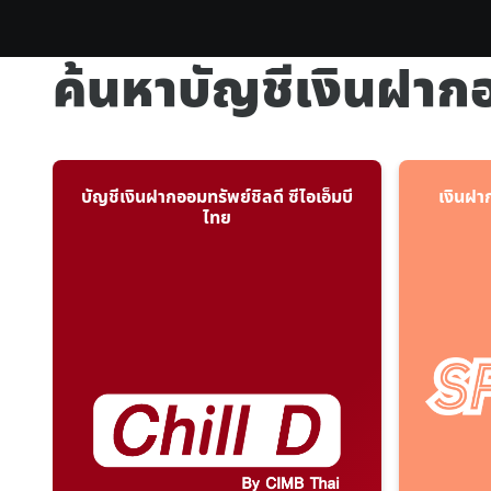
ค้นหาบัญชีเงินฝาก
บัญชีเงินฝากออมทรัพย์ชิลดี ซีไอเอ็มบี
เงินฝา
ไทย