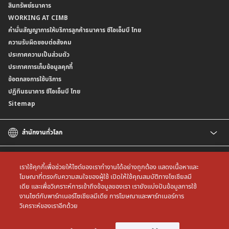
สินทรัพย์ธนาคาร
อัตราค่าธรรมเนียมการฝากถอนบัญชีเงินฝากเงินตราต่างประเทศ
การขอและรับส่งข้อมูลรายการเคลื่อนไหวบัญชีเงินฝาก ในรูปแบบข้อมูลดิจิทัลระหว่าง
คำมั่นสัญญาการให้บริการลูกค้าธนาคาร ซีไอเอ็มบี ไทย
WORKING AT CIMB
ข้อกำหนดบัญชีเงินฝาก
ธนาคาร (dStatement)
Form Download Center
คำมั่นสัญญาการให้บริการลูกค้าธนาคาร ซีไอเอ็มบี ไทย
เงื่อนไขและค่าธรรมเนียมที่เกี่ยวกับการให้บริการบัญชีเงินฝากเงินตราต่างประเทศ
บริการยืนยันตัวตนรูปแบบดิจิทัล (NDID) เพื่อทำธรุกรรมออนไลน์กับกรมสรรพากร
ความรับผิดชอบต่อสังคม
บริการฝากเงินเข้าบัญชีธนาคาร ซีไอเอ็มบี ไทย ที่ตู้บุญเติม
ประกาศความเป็นส่วนตัว
ประกาศการเก็บข้อมูลคุกกี้
ข้อตกลงการใช้บริการ
ปฏิทินธนาคาร ซีไอเอ็มบี ไทย
Sitemap
สำนักงานทั่วโลก
CIMB
CIMB Islamic
เราใช้คุกกี้เพื่อช่วยให้ไซต์ของเราทำงานได้อย่างถูกต้อง แสดงเนื้อหาและ
CIMB Bank (MY)
โฆษณาที่ตรงกับความสนใจของผู้ใช้ เปิดให้ใช้คุณสมบัติทางโซเชียลมี
เดีย และเพื่อวิเคราะห์การเข้าถึงข้อมูลของเรา เรายังแบ่งปันข้อมูลการใช้
CIMB Bank (SG)
All rights reserved. Copyright © 2026 CIMB THAI Bank
งานไซต์กับพาร์ทเนอร์โซเชียลมีเดีย การโฆษณาและพาร์ทเนอร์การ
CIMB Bank (KH)
วิเคราะห์ของเราอีกด้วย
CIMB Niaga
CIMB Bank (VN)