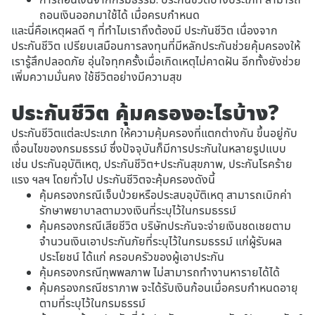
ถอนเงินออกมาใช้ได้ เมื่อครบกำหนด
และนี่คือเหตุผลดี ๆ ที่ทำไมเราถึงต้องมี ประกันชีวิต เนื่องจาก
ประกันชีวิต เปรียบเสมือนการลงทุนที่มีหลักประกันช่วยคุ้มครองให้
เรารู้สึกปลอดภัย อุ่นใจทุกครั้งเมื่อเกิดเหตุไม่คาดฝัน อีกทั้งยังช่วย
เพิ่มความมั่นคง ใช้ชีวิตอย่างมีความสุข
ประกันชีวิต คุ้มครองอะไรบ้าง?
ประกันชีวิตแต่ละประเภท ให้ความคุ้มครองที่แตกต่างกัน ขึ้นอยู่กับ
เงื่อนไขของกรมธรรม์ ซึ่งปัจจุบันก็มีการประกันในหลายรูปแบบ
เช่น ประกันอุบัติเหตุ, ประกันชีวิต+ประกันสุขภาพ, ประกันโรคร้าย
แรง ฯลฯ โดยทั่วไป ประกันชีวิตจะคุ้มครองดังนี้
คุ้มครองกรณีเจ็บป่วยหรือประสบอุบัติเหตุ สามารถเบิกค่า
รักษาพยาบาลตามวงเงินที่ระบุไว้ในกรมธรรม์
คุ้มครองกรณีเสียชีวิต บริษัทประกันจะจ่ายเงินชดเชยตาม
จำนวนเงินเอาประกันภัยที่ระบุไว้ในกรมธรรม์ แก่ผู้รับผล
ประโยชน์ ได้แก่ ครอบครัวของผู้เอาประกัน
คุ้มครองกรณีทุพพลภาพ ไม่สามารถทำงานหารายได้ได้
คุ้มครองกรณีชราภาพ จะได้รับเงินก้อนเมื่อครบกำหนดอายุ
ตามที่ระบุไว้ในกรมธรรม์