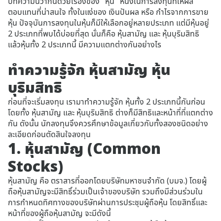
บทความนี้ว่ากันด้วยเรื่องของ "หุ้น" หนึ่งในการลงทุนที่ให้ผล
ตอบแทนที่น่าสนใจ ทั้งในแง่ของ เงินปันผล หรือ กำไรจากการขาย
หุ้น ปัจจุบันการลงทุนในหุ้นก็มีให้เลือกอยู่หลายประเภท แต่มีหุ้นอยู่
2 ประเภทที่พบได้บ่อยที่สุด นั่นก็คือ หุ้นสามัญ และ หุ้นบุริมสิทธิ
แล้วหุ้นทั้ง 2 ประเภทนี้ มีความแตกต่างกันอย่างไร
ทำความรู้จัก หุ้นสามัญ หุ้น
บุริมสิทธิ
ก่อนที่จะเริ่มลงทุน เรามาทำความรู้จัก หุ้นทั้ง 2 ประเภทนี้กันก่อน
โดยทั้ง หุ้นสามัญ และ หุ้นบุริมสิทธิ ต่างก็มีสิทธิและหน้าที่ที่แตกต่าง
กัน ดังนั้น นักลงทุนจึงควรศึกษาข้อมูลเกี่ยวกับทั้งสองชนิดอย่าง
ละเอียดก่อนตัดสินใจลงทุน
1. หุ้นสามัญ (Common
Stocks)
หุ้นสามัญ คือ ตราสารที่ออกโดยบริษัทมหาชนจำกัด (บมจ.) โดยผู้
ถือหุ้นสามัญจะมีสิทธิ์ร่วมเป็นเจ้าของบริษัท รวมถึงมีส่วนร่วมใน
การกำหนดทิศทางของบริษัทผ่านการประชุมผู้ถือหุ้น โดยสิทธิ์และ
หน้าที่ของผู้ถือหุ้นสามัญ จะมีดังนี้