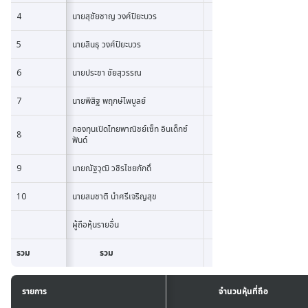
4
4
นายสุชัยชาญ วงศ์ปิยะบวร
79,
5
5
นายสินธุ วงศ์ปิยะบวร
58,30
6
6
นายประชา ชัยสุวรรณ
56,78
7
7
นายพิสิฐ พฤกษ์ไพบูลย์
43,052
กองทุนเปิดไทยพาณิชย์เซ็ท อินเด็กซ์
8
8
42,71
ฟันด์
9
9
นายณัฐวุฒิ วชิรไชยภักดิ์
41,000
10
10
นายสมชาติ นำศรีเจริญสุข
23,6
ผู้ถือหุ้นรายอื่น
888,2
รวม
รวม
34,822,
รายการ
รายการ
จำนวนหุ้นที่ถือ