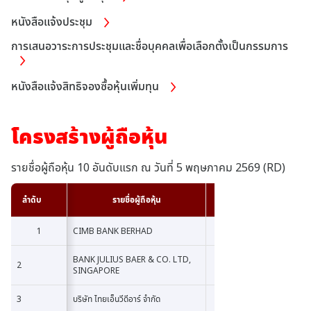
หนังสือแจ้งประชุม
การเสนอวาระการประชุมและชื่อบุคคลเพื่อเลือกตั้งเป็นกรรมการ
หนังสือแจ้งสิทธิจองซื้อหุ้นเพิ่มทุน
โครงสร้างผู้ถือหุ้น
รายชื่อผู้ถือหุ้น 10 อันดับแรก ณ วันที่ 5 พฤษภาคม 2569 (RD)
ลำดับ
ลำดับ
รายชื่อผู้ถือหุ้น
จำนวนหุ้น
1
1
CIMB BANK BERHAD
33,021,
BANK JULIUS BAER & CO. LTD,
2
2
438,
SINGAPORE
3
3
บริษัท ไทยเอ็นวีดีอาร์ จำกัด
128,4