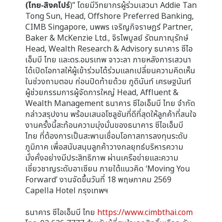
(ไทย-สิงคโปร์
)” โดยมีวิทยากรผู้ร่วมเสวนา Addie Tan
Tong Sun, Head, Offshore Preferred Banking,
CIMB Singapore, นพพร เจริญกิจราษฏร์ Partner,
Baker & McKenzie Ltd., จิรไพบูลย์ รัตนภาณุรักษ์
Head, Wealth Research & Advisory ธนาคาร ซีไอ
เอ็มบี ไทย และดร.อมรเทพ จาวะลา ภายหลังการเสวนา
ได้เปิดโอกาสให้ผู้เข้าร่วมได้ร่วมแลกเปลี่ยนความคิดเห็น
ในช่วงถามตอบ ก่อนปิดท้ายด้วย ภูดินันท์ เศรษฐนันท์
ผู้ช่วยกรรมการผู้จัดการใหญ่ Head, Affluent &
Wealth Management ธนาคาร ซีไอเอ็มบี ไทย จำกัด
กล่าวสรุปงาน พร้อมเสนอโซลูชันที่ดีที่สุดให้ลูกค้าที่สนใจ
งานครั้งนี้สะท้อนความมุ่งมั่นของธนาคาร ซีไอเอ็มบี
ไทย ที่ต้องการเป็นสะพานเชื่อมโอกาสการลงทุนระดับ
ภูมิภาค เพื่อสนับสนุนลูกค้าวางกลยุทธ์บริหารความ
มั่งคั่งอย่างมีประสิทธิภาพ ผ่านเครือข่ายและความ
เชี่ยวชาญระดับอาเซียน ภายใต้แนวคิด ‘Moving You
Forward’ งานจัดขึ้นวันที่ 18 พฤษภาคม 2569
Capella Hotel กรุงเทพฯ
ธนาคาร ซีไอเอ็มบี ไทย
https://www.cimbthai.com