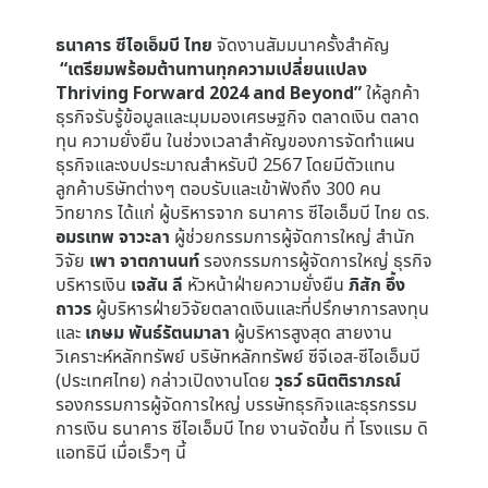
ธนาคาร ซีไอเอ็มบี ไทย
จัดงานสัมมนาครั้งสำคัญ
“เตรียมพร้อมต้านทานทุกความเปลี่ยนแปลง
Thriving Forward 2024 and Beyond”
ให้ลูกค้า
ธุรกิจรับรู้ข้อมูลและมุมมองเศรษฐกิจ ตลาดเงิน ตลาด
ทุน ความยั่งยืน ในช่วงเวลาสำคัญของการจัดทำแผน
ธุรกิจและงบประมาณสำหรับปี 2567 โดยมีตัวแทน
ลูกค้าบริษัทต่างๆ ตอบรับและเข้าฟังถึง 300 คน
วิทยากร ได้แก่ ผู้บริหารจาก ธนาคาร ซีไอเอ็มบี ไทย ดร.
อมรเทพ จาวะลา
ผู้ช่วยกรรมการผู้จัดการใหญ่ สำนัก
วิจัย
เพา จาตกานนท์
รองกรรมการผู้จัดการใหญ่ ธุรกิจ
บริหารเงิน
เจสัน ลี
หัวหน้าฝ่ายความยั่งยืน
ภิสัก อึ้ง
ถาวร
ผู้บริหารฝ่ายวิจัยตลาดเงินและที่ปรึกษาการลงทุน
และ
เกษม พันธ์รัตนมาลา
ผู้บริหารสูงสุด สายงาน
วิเคราะห์หลักทรัพย์ บริษัทหลักทรัพย์ ซีจีเอส-ซีไอเอ็มบี
(ประเทศไทย) กล่าวเปิดงานโดย
วุธว์ ธนิตติราภรณ์
รองกรรมการผู้จัดการใหญ่ บรรษัทธุรกิจและธุรกรรม
การเงิน ธนาคาร ซีไอเอ็มบี ไทย งานจัดขึ้น ที่ โรงแรม ดิ
แอทธินี เมื่อเร็วๆ นี้