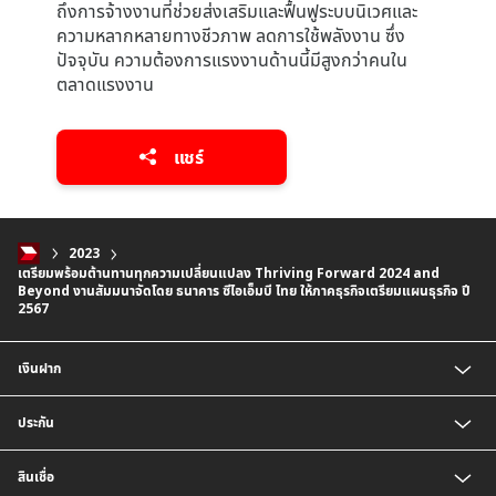
ถึงการจ้างงานที่ช่วยส่งเสริมและฟื้นฟูระบบนิเวศและ
ความหลากหลายทางชีวภาพ ลดการใช้พลังงาน ซึ่ง
ปัจจุบัน ความต้องการแรงงานด้านนี้มีสูงกว่าคนใน
ตลาดแรงงาน
แชร์
2023
เตรียมพร้อมต้านทานทุกความเปลี่ยนแปลง Thriving Forward 2024 and
Beyond งานสัมมนาจัดโดย ธนาคาร ซีไอเอ็มบี ไทย ให้ภาคธุรกิจเตรียมแผนธุรกิจ ปี
2567
เงินฝาก
บัญชีเงินฝากออมทรัพย์
ประกัน
บัญชีเงินฝากประจำ
บัญชีเงินฝากกระแสรายวัน
ประกันชีวิต
สินเชื่อ
บัญชีเงินฝากเงินตราต่างประเทศ
ประกันวินาศภัย