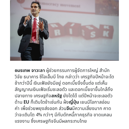
อมรเทพ จาวะลา
ผู้ช่วยกรรมการผู้จัดการใหญ่ สำนัก
วิจัย ธนาคาร ซีไอเอ็มบี ไทย กล่าวว่า เศรฐกิจปีหน้าจะโต
ช้ากว่าปีนี้ เงินเฟ้อยังมีอยู่ ดอกเบี้ยจึงขึ้นต่อ แต่เห็น
สัญญาณเงินเฟ้อเริ่มชะลอตัว และดอกเบี้ยขาขึ้นใกล้ถึง
ปลายทาง เศรษฐกิจ
สหรัฐ
ยังโตได้ แต่ปีหน้าจะชะลอตัว
ด้าน
EU
ก็เติบโตช้าเช่นกัน ฝั่ง
ญี่ปุ่น
เยนมีโอกาสอ่อน
ค่า เพื่อช่วยพยุงส่งออก ส่วน
จีน
มีความเสี่ยงมาก คาด
ว่าจะเติบโต 4% กว่าๆ มีกับดักหนี้ภาคธุรกิจ ขาดแคลน
แรงงาน ซึ่งเศรษฐกิจจีนมีผลกระทบไทย