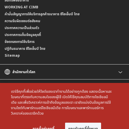
สินทรัพย์ธนาคาร
อัตราค่าธรรมเนียมการฝากถอนบัญชีเงินฝากเงินตราต่างประเทศ
การขอและรับส่งข้อมูลรายการเคลื่อนไหวบัญชีเงินฝาก ในรูปแบบข้อมูลดิจิทัลระหว่าง
คำมั่นสัญญาการให้บริการลูกค้าธนาคาร ซีไอเอ็มบี ไทย
WORKING AT CIMB
ข้อกำหนดบัญชีเงินฝาก
ธนาคาร (dStatement)
Form Download Center
คำมั่นสัญญาการให้บริการลูกค้าธนาคาร ซีไอเอ็มบี ไทย
เงื่อนไขและค่าธรรมเนียมที่เกี่ยวกับการให้บริการบัญชีเงินฝากเงินตราต่างประเทศ
บริการยืนยันตัวตนรูปแบบดิจิทัล (NDID) เพื่อทำธรุกรรมออนไลน์กับกรมสรรพากร
ความรับผิดชอบต่อสังคม
บริการฝากเงินเข้าบัญชีธนาคาร ซีไอเอ็มบี ไทย ที่ตู้บุญเติม
ประกาศความเป็นส่วนตัว
ประกาศการเก็บข้อมูลคุกกี้
ข้อตกลงการใช้บริการ
ปฏิทินธนาคาร ซีไอเอ็มบี ไทย
Sitemap
สำนักงานทั่วโลก
CIMB
CIMB Islamic
เราใช้คุกกี้เพื่อช่วยให้ไซต์ของเราทำงานได้อย่างถูกต้อง แสดงเนื้อหาและ
CIMB Bank (MY)
โฆษณาที่ตรงกับความสนใจของผู้ใช้ เปิดให้ใช้คุณสมบัติทางโซเชียลมี
เดีย และเพื่อวิเคราะห์การเข้าถึงข้อมูลของเรา เรายังแบ่งปันข้อมูลการใช้
CIMB Bank (SG)
All rights reserved. Copyright © 2026 CIMB THAI Bank
งานไซต์กับพาร์ทเนอร์โซเชียลมีเดีย การโฆษณาและพาร์ทเนอร์การ
CIMB Bank (KH)
วิเคราะห์ของเราอีกด้วย
CIMB Niaga
CIMB Bank (VN)
การตั้งค่าคุกกี้
ยอมรับคุกกี้ทั้งหมด