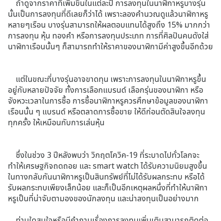
ถ้าดูจากราคาที่เพิ่มขึ้นในแต่ละปี การลงทุนในนาฬิกาหรูบางรุ่น
นั้นเป็นการลงทุนที่ดีเลยก็ว่าได้ เพราะลองคำนวณดูแล้วนาฬิกาหรู
หลายๆเรือน บางรุ่นสามารถให้ผลตอบแทนได้สูงถึง 15% มากกว่า
การลงทุน หุ้น ทองคำ หรือการลงทุนประเภท การที่ศิลปินคนดังใส่
นาฬิกาเรือนนั้นๆ ก็สามารถทำให้ราคาของนาฬิกามีค่าสูงขึ้นอีกด้วย
แต่ในขณะที่บางรุ่นอาจขาดทุน เพราะการลงทุนในนาฬิกาหรูขึ้น
อยู่กับหลายปัจจัย ทั้งการเลือกแบรนด์ เลือกรุ่นของนาฬิกา หรือ
จังหวะเวลาในการซื้อ การซื้อนาฬิกาหรูควรศึกษาข้อมูลของนาฬิกา
เรือนนั้น ๆ แบรนด์ หรือตลาดการซื้อขาย ให้ดีก่อนตัดสินใจลงทุน
ทุกครั้ง ให้เหมือนกับการเล่นหุ้น
ซึ่งในช่วง 3 ปีหลังพบว่า วิกฤตโควิค-19 ที่ระบาดไปทั่วโลกจะ
ทำให้เศรษฐกิจถดถอย และ smart watch ได้รับความนิยมสูงขึ้น
ในทางกลับกันนาฬิกาหรูเป็นสินทรัพย์ที่ไม่ได้รับผลกระทบ หรือได้
รับผลกระทบเพียงเล็กน้อย และก็เป็นอีกเหตุผลหนึ่งที่ทำให้นาฬิกา
หรูเป็นที่น่าจับตามองของนักลงทุน และน่าลงทุนเป็นอย่างมาก
ท่านใดสนใจหรือมีคำถามเรื่องการลงทุนเพิ่มเติมสามารถติดต่อ