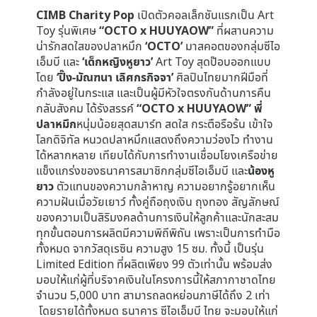
CIMB Charity Pop
เปิดตัวคอลเล็กชันแรกเป็น Art
Toy รุ่นพิเศษ
“OCTO x HUUYAOW”
ที่ผสานความ
น่ารักสดใสของปลาหมึก
‘OCTO’
มาสคอตของกลุ่มซีไอ
เอ็มบี และ
‘เด็กหญิงหูยาว’
Art Toy สุดป๊อบออกแบบ
โดย
‘ปิ๊ง-มัณฑนา เลิศกรกิจจา’
ศิลปินไทยมากฝีมือที่
กำลังอยู่ในกระแส และเป็นผู้มีหัวใจตรงกันด้านการคืน
กลับสังคม ได้รังสรรค์
“OCTO x HUUYAOW” พี่
ปลาหมึก
หนุ่มน้อยสุดสมาร์ท สดใส กระตือรือร้น เข้าใจ
โลกดิจิทัล หนวดปลาหมึกแสดงถึงความว่องไว ทำงาน
ได้หลากหลาย เทียบได้กับการทำงานเชื่อมโยงเครือข่าย
แข็งแกร่งของธนาคารสมาชิกกลุ่มซีไอเอ็มบี และ
น้องหู
ยาว
ตัวแทนของความกล้าหาญ ความอยากรู้อยากเห็น
ความฝันเมื่อวัยเยาว์ ทั้งคู่ถือถุงเงิน ถุงทอง สัญลักษณ์
ของความเป็นสิริมงคลด้านการเงินให้ลูกค้าและนักสะสม
ทุกขั้นตอนการผลิตมีความพิถีพิถัน เพราะเป็นการทำมือ
ทั้งหมด จากวัสดุเรซิน ความสูง 15 ซม. ทั้งนี้ เป็นรุ่น
Limited Edition ที่ผลิตเพียง 99 ตัวเท่านั้น พร้อมส่ง
มอบให้แก่ผู้ที่บริจาคเงินในโครงการนี้ให้สภากาชาดไทย
จำนวน 5,000 บาท สามารถลดหย่อนภาษีได้ถึง 2 เท่า
โดยรายได้ทั้งหมด ธนาคาร ซีไอเอ็มบี ไทย จะมอบให้แก่