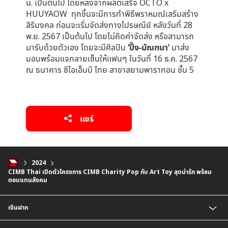
น. เป็นต้นไป โดยหลังจากผลิตเสร็จ OCTO x
HUUYAOW ทุกชิ้นจะมีการทำพิธีพราหมณ์เสริมสร้าง
สิริมงคล
ก่อนจะเริ่มจัดส่งทางไปรษณีย์ หลังวันที่ 28
พ.ย. 2567 เป็นต้นไป โดยไม่คิดค่าจัดส่ง หรือสามารถ
มารับด้วยตัวเอง โดยจะมีศิลปิน
‘ปิ๊ง-มัณฑนา’
มาส่ง
มอบพร้อมแจกลายเซ็นให้แฟนๆ ในวันที่ 16 ธ.ค. 2567
ณ ธนาคาร ซีไอเอ็มบี ไทย สาขาสยามพารากอน ชั้น 5
แชร์
2024
CIMB Thai เปิดตัวโครงการ CIMB Charity Pop กับ Art Toy สุดน่ารัก พร้อม
ตอบแทนสังคม
เงินฝาก
บัญชีเงินฝากออมทรัพย์