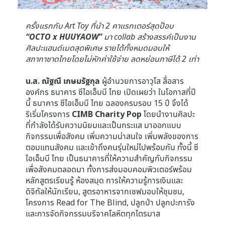
ครั้งแรกกับ Art Toy ที่นำ 2 คาแรกเตอร์สุดป๊อบ
“OCTO x HUUYAOW”
มา collab สร้างสรรค์เป็นงาน
ศิลปะแฮนด์เมดสุดพิเศษ รายได้ทั้งหมดมอบให้
สภากาชาดไทยโดยไม่หักค่าใช้จ่าย ลดหย่อนภาษีได้ 2 เท่า
น.ส. ณัฐณี เกษมรัฐกุล
ผู้อำนวยการอาวุโส สื่อสาร
องค์กร ธนาคาร ซีไอเอ็มบี ไทย เปิดเผยว่า ในโอกาสที่ปี
นี้ ธนาคาร ซีไอเอ็มบี ไทย ฉลองครบรอบ 15 ปี จึงได้
ริเริ่มโครงการ
CIMB Charity Pop
โดยนำงานศิลปะ
ที่กำลังได้รับความนิยมและเป็นกระแส มาออกแบบ
กิจกรรมเพื่อสังคม เพิ่มความน่าสนใจ เพิ่มพลังของการ
ตอบแทนสังคม และเข้าถึงคนรุ่นใหม่ไปพร้อมกัน ทั้งนี้ ซี
ไอเอ็มบี ไทย เป็นธนาคารที่ให้ความสำคัญกับกิจกรรม
เพื่อสังคมตลอดมา ทั้งการส่งมอบคอมพิวเตอร์พร้อม
หลักสูตรเรียนรู้ ห้องสมุด การให้ความรู้การเงินและ
ดิจิทัลให้นักเรียน, สูตรอาหารจากเชฟมอบให้ชุมชน,
โครงการ Read for The Blind, ปลูกป่า ปลูกปะการัง
และการจัดกิจกรรมบริจาคโลหิตทุกไตรมาส