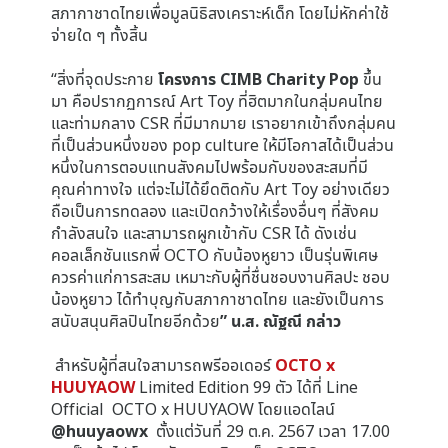
สภากาชาดไทยเพื่อมูลนิธิสงเคราะห์เด็ก โดยไม่หักค่าใช้
จ่ายใด ๆ ทั้งสิ้น
“สิ่งที่จุดประกาย
โครงการ CIMB Charity Pop
ขึ้น
มา คือปรากฏการณ์ Art Toy ที่ฮิตมากในกลุ่มคนไทย
และท่ามกลาง CSR ที่มีมากมาย เราอยากเข้าถึงกลุ่มคน
ที่เป็นส่วนหนึ่งของ pop culture ให้มีโอกาสได้เป็นส่วน
หนึ่งในการตอบแทนสังคมไปพร้อมกับของสะสมที่มี
คุณค่าทางใจ แต่จะไม่ได้ยึดติดกับ Art Toy อย่างเดียว
ถือเป็นการทดลอง และเปิดกว้างให้เรื่องอื่นๆ ที่สังคม
กำลังสนใจ และสามารถผูกเข้ากับ CSR ได้ ดังเช่น
คอลเล็กชันแรกพี่ OCTO กับน้องหูยาว เป็นรุ่นพิเศษ
ควรค่าแก่การสะสม เหมาะกับผู้ที่ชื่นชอบงานศิลปะ ชอบ
น้องหูยาว ได้ทำบุญกับสภากาชาดไทย และยังเป็นการ
สนับสนุนศิลปินไทยอีกด้วย
” น.ส. ณัฐณี กล่าว
สำหรับผู้ที่สนใจสามารถพรีออเดอร์
OCTO x
HUUYAOW
Limited Edition 99 ตัว ได้ที่ Line
Official OCTO x HUUYAOW โดยแอดไลน์
@huuyaowx
ตั้งแต่วันที่ 29 ต.ค. 2567 เวลา 17.00