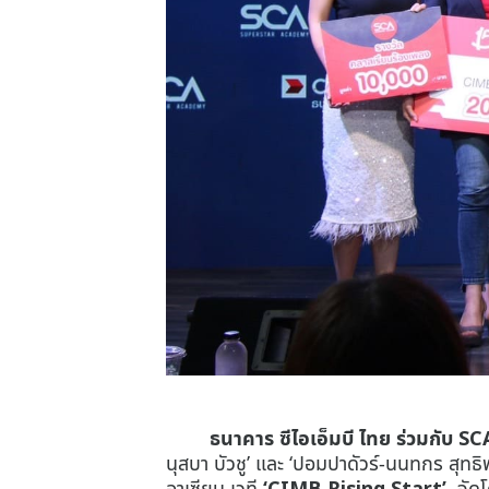
ธนาคาร ซีไอเอ็มบี ไทย ร่วมกับ S
นุสบา บัวชู’ และ ‘ปอมปาดัวร์-นนทกร สุทธ
อาเซียน เวที
‘CIMB Rising Start’
จัด