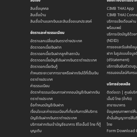
สินเชื่อ
ช่องทางบริการธนา
สินเชื่อบุคคล
CIMB THAI App
สินเชื่อบ้าน
CIMB THAI Conne
สินเชื่อบ้านแลกเงินและสินเชื่ออเนกประสงค์
บริการแจ้งเตือนผ่า
พร้อมเพย์
อัตราและค่าธรรมเนียม
บริการเปิดบัญชีด้วย
(NDID)
อัตราแลกเปลี่ยนเงินตราต่างประเทศ
การขอและรับส่งข้อมู
อัตราดอกเบี้ยเงินฝาก
ฝาก ในรูปแบบข้อมูลด
อัตราดอกเบี้ยเงินฝากลูกค้าสถาบัน
(dStatement)
อัตราดอกเบี้ยบัญชีเงินฝากเงินตราต่างประเทศ
บริการยืนยันตัวตนรูป
อัตราดอกเบี้ยเงินกู้
กรรมออนไลน์กับกร
กำหนดระยะเวลาการขายหรือฝากเงินได้ที่เป็นเงิน
ตราต่างประเทศ
บริการช่วยเหลือ
ค่าธรรมเนียม
อัตราค่าธรรมเนียมการฝากถอนบัญชีเงินฝากเงิน
ติดต่อเรา | ศูนย์บริ
ตราต่างประเทศ
เอ็มบี ไทย (จำกัด)
ข้อกำหนดบัญชีเงินฝาก
สาขาธนาคาร
เงื่อนไขและค่าธรรมเนียมที่เกี่ยวกับการให้บริการ
ข้อมูลคุณภาพการให้บ
บัญชีเงินฝากเงินตราต่างประเทศ
คำมั่นสัญญาการให้บริ
บริการฝากเงินเข้าบัญชีธนาคาร ซีไอเอ็มบี ไทย ที่ตู้
ไทย
บุญเติม
Form Download 