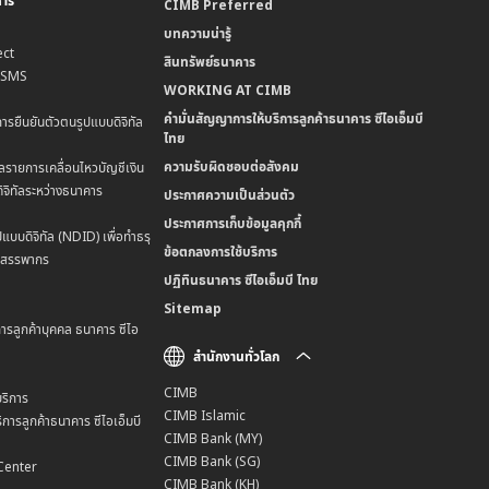
คาร
CIMB Preferred
บทความน่ารู้
ct
สินทรัพย์ธนาคาร
น SMS
WORKING AT CIMB
คำมั่นสัญญาการให้บริการลูกค้าธนาคาร ซีไอเอ็มบี
การยืนยันตัวตนรูปแบบดิจิทัล
ไทย
ความรับผิดชอบต่อสังคม
ลรายการเคลื่อนไหวบัญชีเงิน
ิจิทัลระหว่างธนาคาร
ประกาศความเป็นส่วนตัว
ประกาศการเก็บข้อมูลคุกกี้
แบบดิจิทัล (NDID) เพื่อทำธรุ
ข้อตกลงการใช้บริการ
มสรรพากร
ปฏิทินธนาคาร ซีไอเอ็มบี ไทย
Sitemap
การลูกค้าบุคคล ธนาคาร ซีไอ
สำนักงานทั่วโลก
CIMB
ริการ
CIMB Islamic
การลูกค้าธนาคาร ซีไอเอ็มบี
CIMB Bank (MY)
CIMB Bank (SG)
Center
CIMB Bank (KH)