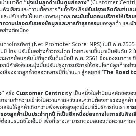
เรานำแนวคิด
“มุ่งเน้นลูกค้าเป็นศูนย์กลาง”
(Customer Centrici
บฟังเสียงและความต้องการที่แท้จริงเพื่อ
ปรับปรุงผลิตภัณฑ์และ
ติและปรับแต่งให้เหมาะเฉพาะบุคคล
กระชับขั้นตอนบริการให้เรียบง
ษาความปลอดภัยของข้อมูลและการทำธุรกรรม
ของลูกค้า และ
นำ
ย่างต่อเนื่อง
ผ่านทางโทรศัพท์ (Net Promoter Score: NPS) ในปี พ.ศ.2565 
็มบี ไทย ปรับขึ้นอย่างก้าวกระโดด โดยทะยานขึ้นมาเป็นอันดับ 2 ใน
ย้อนกลับไปที่จุดเริ่มต้นเมื่อปี พ.ศ. 2561 ชื่อของธนาคาร ซีไอเ
ามีกำลังใจและมุ่งมั่นปรับปรุงการบริการให้ตอบโจทย์ลูกค้าอย่า
ฟังเสียงจากลูกค้าตลอดหลายปีที่ผ่านมา สู่กลยุทธ์
‘The Road t
าง”
หรือ
Customer Centricity
เป็นหนึ่งในค่านิยมหลักขององ
พยายามทำความเข้าใจในความคาดหวังและความต้องการของลูกค้า แล
ส่งเสริมให้ลูกค้าเกิดความพึงพอใจสูงสุดเมื่อมาใช้บริการกับเรา
การ
งลูกค้าเป็นประจำทุกปี ก็เป็นอีกหนึ่งช่องทางในการรับฟังเ
มีต่อแบรนด์ซีไอเอ็มบี เพื่อที่เราจะสามารถตอบสนองต่อความคาด