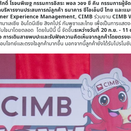
ฐศักดิ์ โรจนพิเชฐ กรรมการอิสระ พอล วอง ชี คิน กรรมการผู้จั
สุดบริหารงานประสบการณ์ลูกค้า ธนาคาร ซีไอเอ็มบี ไทย และ
omer Experience Management, CIMB
ร่วมงาน
CIMB 
ะเทศมาเลเซีย อินโดนีเซีย สิงคโปร์ กัมพูชาและไทย เพื่อเป็นการแส
บใจมาโดยตลอด โดยในปีนี้ นี้ จัดขึ้น
ระหว่างวันที่ 20 ก.ย. - 1
ลต์คือ การเดินสายพบปะและรับฟังความคิดเห็นจากลูกค้าโดยตรง
่ตอบโจทย์และตรงใจลูกค้ามากขึ้น นอกจากนี้ลูกค้ายังได้รับโปร