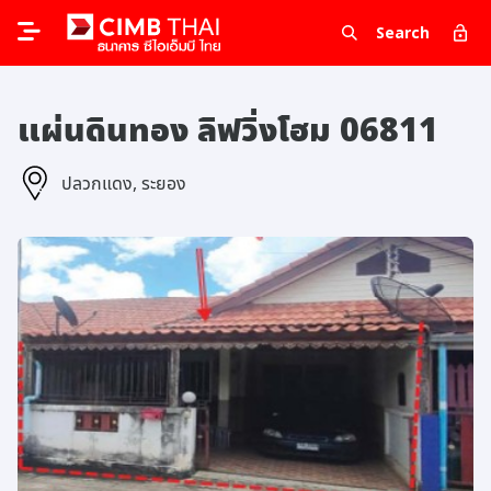
Search
แผ่นดินทอง ลิฟวิ่งโฮม 06811
ปลวกแดง, ระยอง