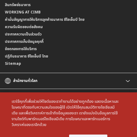
สินทรัพย์ธนาคาร
อัตราค่าธรรมเนียมการฝากถอนบัญชีเงินฝากเงินตราต่างประเทศ
การขอและรับส่งข้อมูลรายการเคลื่อนไหวบัญชีเงินฝาก ในรูปแบบข้อมูลดิจิทัลระหว่าง
คำมั่นสัญญาการให้บริการลูกค้าธนาคาร ซีไอเอ็มบี ไทย
WORKING AT CIMB
ข้อกำหนดบัญชีเงินฝาก
ธนาคาร (dStatement)
Form Download Center
คำมั่นสัญญาการให้บริการลูกค้าธนาคาร ซีไอเอ็มบี ไทย
เงื่อนไขและค่าธรรมเนียมที่เกี่ยวกับการให้บริการบัญชีเงินฝากเงินตราต่างประเทศ
บริการยืนยันตัวตนรูปแบบดิจิทัล (NDID) เพื่อทำธรุกรรมออนไลน์กับกรมสรรพากร
ความรับผิดชอบต่อสังคม
บริการฝากเงินเข้าบัญชีธนาคาร ซีไอเอ็มบี ไทย ที่ตู้บุญเติม
ประกาศความเป็นส่วนตัว
ประกาศการเก็บข้อมูลคุกกี้
ข้อตกลงการใช้บริการ
ปฏิทินธนาคาร ซีไอเอ็มบี ไทย
Sitemap
สำนักงานทั่วโลก
CIMB
CIMB Islamic
เราใช้คุกกี้เพื่อช่วยให้ไซต์ของเราทำงานได้อย่างถูกต้อง แสดงเนื้อหาและ
CIMB Bank (MY)
โฆษณาที่ตรงกับความสนใจของผู้ใช้ เปิดให้ใช้คุณสมบัติทางโซเชียลมี
เดีย และเพื่อวิเคราะห์การเข้าถึงข้อมูลของเรา เรายังแบ่งปันข้อมูลการใช้
CIMB Bank (SG)
All rights reserved. Copyright © 2026 CIMB THAI Bank
งานไซต์กับพาร์ทเนอร์โซเชียลมีเดีย การโฆษณาและพาร์ทเนอร์การ
CIMB Bank (KH)
วิเคราะห์ของเราอีกด้วย
CIMB Niaga
CIMB Bank (VN)