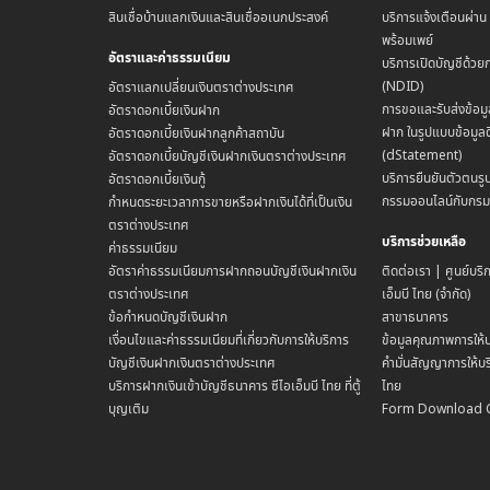
สินเชื่อบ้านแลกเงินและสินเชื่ออเนกประสงค์
บริการแจ้งเตือนผ่า
พร้อมเพย์
อัตราและค่าธรรมเนียม
บริการเปิดบัญชีด้วย
(NDID)
อัตราแลกเปลี่ยนเงินตราต่างประเทศ
การขอและรับส่งข้อมู
อัตราดอกเบี้ยเงินฝาก
ฝาก ในรูปแบบข้อมูลด
อัตราดอกเบี้ยเงินฝากลูกค้าสถาบัน
(dStatement)
อัตราดอกเบี้ยบัญชีเงินฝากเงินตราต่างประเทศ
บริการยืนยันตัวตนรูป
อัตราดอกเบี้ยเงินกู้
กรรมออนไลน์กับกร
กำหนดระยะเวลาการขายหรือฝากเงินได้ที่เป็นเงิน
ตราต่างประเทศ
บริการช่วยเหลือ
ค่าธรรมเนียม
อัตราค่าธรรมเนียมการฝากถอนบัญชีเงินฝากเงิน
ติดต่อเรา | ศูนย์บริ
ตราต่างประเทศ
เอ็มบี ไทย (จำกัด)
ข้อกำหนดบัญชีเงินฝาก
สาขาธนาคาร
เงื่อนไขและค่าธรรมเนียมที่เกี่ยวกับการให้บริการ
ข้อมูลคุณภาพการให้บ
บัญชีเงินฝากเงินตราต่างประเทศ
คำมั่นสัญญาการให้บริ
บริการฝากเงินเข้าบัญชีธนาคาร ซีไอเอ็มบี ไทย ที่ตู้
ไทย
บุญเติม
Form Download 