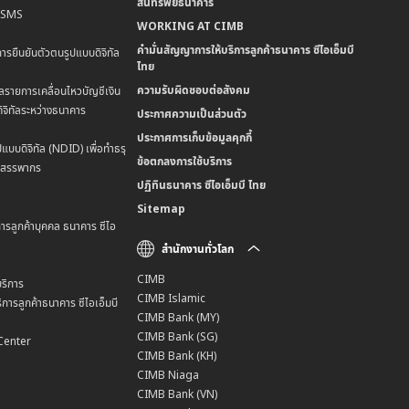
สินทรัพย์ธนาคาร
น SMS
WORKING AT CIMB
คำมั่นสัญญาการให้บริการลูกค้าธนาคาร ซีไอเอ็มบี
การยืนยันตัวตนรูปแบบดิจิทัล
ไทย
ความรับผิดชอบต่อสังคม
ลรายการเคลื่อนไหวบัญชีเงิน
ิจิทัลระหว่างธนาคาร
ประกาศความเป็นส่วนตัว
ประกาศการเก็บข้อมูลคุกกี้
แบบดิจิทัล (NDID) เพื่อทำธรุ
ข้อตกลงการใช้บริการ
มสรรพากร
ปฏิทินธนาคาร ซีไอเอ็มบี ไทย
Sitemap
การลูกค้าบุคคล ธนาคาร ซีไอ
สำนักงานทั่วโลก
CIMB
ริการ
CIMB Islamic
การลูกค้าธนาคาร ซีไอเอ็มบี
CIMB Bank (MY)
CIMB Bank (SG)
Center
CIMB Bank (KH)
CIMB Niaga
CIMB Bank (VN)