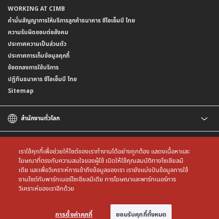
WORKING AT CIMB
ข้อกำหนดบัญชีเงินฝาก
ธนาคาร (dStatement)
Form Download Center
คำมั่นสัญญาการให้บริการลูกค้าธนาคาร ซีไอเอ็มบี ไทย
เงื่อนไขและค่าธรรมเนียมที่เกี่ยวกับการให้บริการบัญชีเงินฝากเงินตราต่างประเทศ
บริการยืนยันตัวตนรูปแบบดิจิทัล (NDID) เพื่อทำธรุกรรมออนไลน์กับกรมสรรพากร
ความรับผิดชอบต่อสังคม
บริการฝากเงินเข้าบัญชีธนาคาร ซีไอเอ็มบี ไทย ที่ตู้บุญเติม
ประกาศความเป็นส่วนตัว
ประกาศการเก็บข้อมูลคุกกี้
ข้อตกลงการใช้บริการ
ปฏิทินธนาคาร ซีไอเอ็มบี ไทย
Sitemap
สำนักงานทั่วโลก
CIMB
CIMB Islamic
เราใช้คุกกี้เพื่อช่วยให้ไซต์ของเราทำงานได้อย่างถูกต้อง แสดงเนื้อหาและ
CIMB Bank (MY)
โฆษณาที่ตรงกับความสนใจของผู้ใช้ เปิดให้ใช้คุณสมบัติทางโซเชียลมี
เดีย และเพื่อวิเคราะห์การเข้าถึงข้อมูลของเรา เรายังแบ่งปันข้อมูลการใช้
CIMB Bank (SG)
All rights reserved. Copyright © 2026 CIMB THAI Bank
งานไซต์กับพาร์ทเนอร์โซเชียลมีเดีย การโฆษณาและพาร์ทเนอร์การ
CIMB Bank (KH)
วิเคราะห์ของเราอีกด้วย
CIMB Niaga
CIMB Bank (VN)
การตั้งค่าคุกกี้
ยอมรับคุกกี้ทั้งหมด
CIMB Bank (PH)