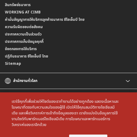
สินทรัพย์ธนาคาร
อัตราค่าธรรมเนียมการฝากถอนบัญชีเงินฝากเงินตราต่างประเทศ
การขอและรับส่งข้อมูลรายการเคลื่อนไหวบัญชีเงินฝาก ในรูปแบบข้อมูลดิจิทัลระหว่าง
คำมั่นสัญญาการให้บริการลูกค้าธนาคาร ซีไอเอ็มบี ไทย
WORKING AT CIMB
ข้อกำหนดบัญชีเงินฝาก
ธนาคาร (dStatement)
Form Download Center
คำมั่นสัญญาการให้บริการลูกค้าธนาคาร ซีไอเอ็มบี ไทย
เงื่อนไขและค่าธรรมเนียมที่เกี่ยวกับการให้บริการบัญชีเงินฝากเงินตราต่างประเทศ
บริการยืนยันตัวตนรูปแบบดิจิทัล (NDID) เพื่อทำธรุกรรมออนไลน์กับกรมสรรพากร
ความรับผิดชอบต่อสังคม
บริการฝากเงินเข้าบัญชีธนาคาร ซีไอเอ็มบี ไทย ที่ตู้บุญเติม
ประกาศความเป็นส่วนตัว
ประกาศการเก็บข้อมูลคุกกี้
ข้อตกลงการใช้บริการ
ปฏิทินธนาคาร ซีไอเอ็มบี ไทย
Sitemap
สำนักงานทั่วโลก
CIMB
CIMB Islamic
เราใช้คุกกี้เพื่อช่วยให้ไซต์ของเราทำงานได้อย่างถูกต้อง แสดงเนื้อหาและ
CIMB Bank (MY)
โฆษณาที่ตรงกับความสนใจของผู้ใช้ เปิดให้ใช้คุณสมบัติทางโซเชียลมี
เดีย และเพื่อวิเคราะห์การเข้าถึงข้อมูลของเรา เรายังแบ่งปันข้อมูลการใช้
CIMB Bank (SG)
All rights reserved. Copyright © 2026 CIMB THAI Bank
งานไซต์กับพาร์ทเนอร์โซเชียลมีเดีย การโฆษณาและพาร์ทเนอร์การ
CIMB Bank (KH)
วิเคราะห์ของเราอีกด้วย
CIMB Niaga
CIMB Bank (VN)