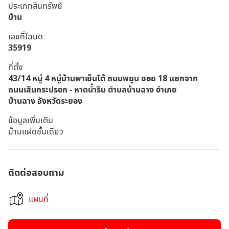
ประเภทสินทรัพย์
บ้าน
เลขที่โฉนด
35919
ที่ตั้ง
43/14 หมู่ 4 หมู่บ้านพาเซ็นโต้ ถนนพยูน ซอย 18 แยกจาก
ถนนเสินกระปรอก - หาดน้ำริน ตำบลบ้านฉาง อำเภอ
บ้านฉาง จังหวัดระยอง
ข้อมูลเพิ่มเติม
บ้านแฝดชั้นเดียว
ติดต่อสอบถาม
แผนที่