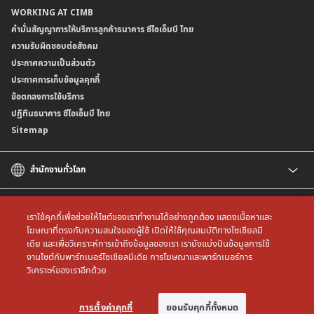
WORKING AT CIMB
ข้อกำหนดบัญชีเงินฝาก
ธนาคาร (dStatement)
Form Download Center
คำมั่นสัญญาการให้บริการลูกค้าธนาคาร ซีไอเอ็มบี ไทย
เงื่อนไขและค่าธรรมเนียมที่เกี่ยวกับการให้บริการบัญชีเงินฝากเงินตราต่างประเทศ
บริการยืนยันตัวตนรูปแบบดิจิทัล (NDID) เพื่อทำธรุกรรมออนไลน์กับกรมสรรพากร
ความรับผิดชอบต่อสังคม
บริการฝากเงินเข้าบัญชีธนาคาร ซีไอเอ็มบี ไทย ที่ตู้บุญเติม
ประกาศความเป็นส่วนตัว
ประกาศการเก็บข้อมูลคุกกี้
ข้อตกลงการใช้บริการ
ปฏิทินธนาคาร ซีไอเอ็มบี ไทย
Sitemap
สำนักงานทั่วโลก
CIMB
CIMB Islamic
เราใช้คุกกี้เพื่อช่วยให้ไซต์ของเราทำงานได้อย่างถูกต้อง แสดงเนื้อหาและ
CIMB Bank (MY)
โฆษณาที่ตรงกับความสนใจของผู้ใช้ เปิดให้ใช้คุณสมบัติทางโซเชียลมี
เดีย และเพื่อวิเคราะห์การเข้าถึงข้อมูลของเรา เรายังแบ่งปันข้อมูลการใช้
CIMB Bank (SG)
All rights reserved. Copyright © 2026 CIMB THAI Bank
งานไซต์กับพาร์ทเนอร์โซเชียลมีเดีย การโฆษณาและพาร์ทเนอร์การ
CIMB Bank (KH)
วิเคราะห์ของเราอีกด้วย
CIMB Niaga
CIMB Bank (VN)
การตั้งค่าคุกกี้
ยอมรับคุกกี้ทั้งหมด
CIMB Bank (PH)