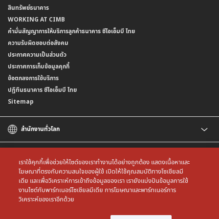
สินทรัพย์ธนาคาร
อัตราค่าธรรมเนียมการฝากถอนบัญชีเงินฝากเงินตราต่างประเทศ
การขอและรับส่งข้อมูลรายการเคลื่อนไหวบัญชีเงินฝาก ในรูปแบบข้อมูลดิจิทัลระหว่าง
คำมั่นสัญญาการให้บริการลูกค้าธนาคาร ซีไอเอ็มบี ไทย
WORKING AT CIMB
ข้อกำหนดบัญชีเงินฝาก
ธนาคาร (dStatement)
Form Download Center
คำมั่นสัญญาการให้บริการลูกค้าธนาคาร ซีไอเอ็มบี ไทย
เงื่อนไขและค่าธรรมเนียมที่เกี่ยวกับการให้บริการบัญชีเงินฝากเงินตราต่างประเทศ
บริการยืนยันตัวตนรูปแบบดิจิทัล (NDID) เพื่อทำธรุกรรมออนไลน์กับกรมสรรพากร
ความรับผิดชอบต่อสังคม
บริการฝากเงินเข้าบัญชีธนาคาร ซีไอเอ็มบี ไทย ที่ตู้บุญเติม
ประกาศความเป็นส่วนตัว
ประกาศการเก็บข้อมูลคุกกี้
ข้อตกลงการใช้บริการ
ปฏิทินธนาคาร ซีไอเอ็มบี ไทย
Sitemap
สำนักงานทั่วโลก
CIMB
CIMB Islamic
เราใช้คุกกี้เพื่อช่วยให้ไซต์ของเราทำงานได้อย่างถูกต้อง แสดงเนื้อหาและ
CIMB Bank (MY)
โฆษณาที่ตรงกับความสนใจของผู้ใช้ เปิดให้ใช้คุณสมบัติทางโซเชียลมี
เดีย และเพื่อวิเคราะห์การเข้าถึงข้อมูลของเรา เรายังแบ่งปันข้อมูลการใช้
CIMB Bank (SG)
All rights reserved. Copyright © 2026 CIMB THAI Bank
งานไซต์กับพาร์ทเนอร์โซเชียลมีเดีย การโฆษณาและพาร์ทเนอร์การ
CIMB Bank (KH)
วิเคราะห์ของเราอีกด้วย
CIMB Niaga
CIMB Bank (VN)