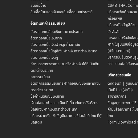
สินเชื่อบ้าน
CIMB THAI Conne
สินเชื่อบ้านแลกเงินและสินเชื่ออเนกประสงค์
บริการแจ้งเตือนผ่า
พร้อมเพย์
อัตราและค่าธรรมเนียม
บริการเปิดบัญชีด้วย
(NDID)
อัตราแลกเปลี่ยนเงินตราต่างประเทศ
การขอและรับส่งข้อมู
อัตราดอกเบี้ยเงินฝาก
ฝาก ในรูปแบบข้อมูลด
อัตราดอกเบี้ยเงินฝากลูกค้าสถาบัน
(dStatement)
อัตราดอกเบี้ยบัญชีเงินฝากเงินตราต่างประเทศ
บริการยืนยันตัวตนรูป
อัตราดอกเบี้ยเงินกู้
กรรมออนไลน์กับกร
กำหนดระยะเวลาการขายหรือฝากเงินได้ที่เป็นเงิน
ตราต่างประเทศ
บริการช่วยเหลือ
ค่าธรรมเนียม
อัตราค่าธรรมเนียมการฝากถอนบัญชีเงินฝากเงิน
ติดต่อเรา | ศูนย์บริ
ตราต่างประเทศ
เอ็มบี ไทย (จำกัด)
ข้อกำหนดบัญชีเงินฝาก
สาขาธนาคาร
เงื่อนไขและค่าธรรมเนียมที่เกี่ยวกับการให้บริการ
ข้อมูลคุณภาพการให้บ
บัญชีเงินฝากเงินตราต่างประเทศ
คำมั่นสัญญาการให้บริ
บริการฝากเงินเข้าบัญชีธนาคาร ซีไอเอ็มบี ไทย ที่ตู้
ไทย
บุญเติม
Form Download 