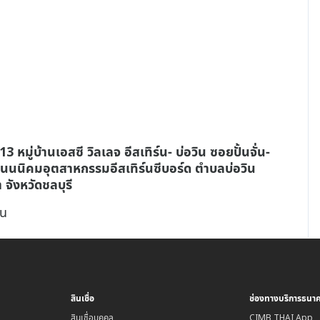
 หมู่บ้านเอสซี วิลเลจ อีสเทิร์น- บ่อวิน ซอยปั้นจั่น-
นนนิคมอุตสาหกรรมอีสเทิร์นซีบอร์ด ตำบลบ่อวิน
จังหวัดชลบุรี
้น
สินเชื่อ
ช่องทางบริการธนา
สินเชื่อบุคคล
CIMB THAI App