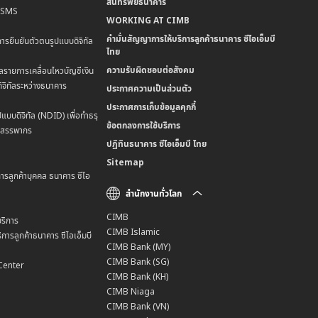
สินทรัพย์ธนาคาร
น SMS
WORKING AT CIMB
คำมั่นสัญญาการให้บริการลูกค้าธนาคาร ซีไอเอ็มบี
การยืนยันตัวตนรูปแบบดิจิทัล
ไทย
ความรับผิดชอบต่อสังคม
ลรายการเคลื่อนไหวบัญชีเงิน
ิจิทัลระหว่างธนาคาร
ประกาศความเป็นส่วนตัว
ประกาศการเก็บข้อมูลคุกกี้
แบบดิจิทัล (NDID) เพื่อทำธรุ
ข้อตกลงการใช้บริการ
มสรรพากร
ปฏิทินธนาคาร ซีไอเอ็มบี ไทย
Sitemap
การลูกค้าบุคคล ธนาคาร ซีไอ
สำนักงานทั่วโลก
CIMB
ริการ
CIMB Islamic
การลูกค้าธนาคาร ซีไอเอ็มบี
CIMB Bank (MY)
CIMB Bank (SG)
Center
CIMB Bank (KH)
CIMB Niaga
CIMB Bank (VN)