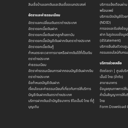
สินเชื่อบ้านแลกเงินและสินเชื่ออเนกประสงค์
บริการแจ้งเตือนผ่า
พร้อมเพย์
อัตราและค่าธรรมเนียม
บริการเปิดบัญชีด้วย
(NDID)
อัตราแลกเปลี่ยนเงินตราต่างประเทศ
การขอและรับส่งข้อมู
อัตราดอกเบี้ยเงินฝาก
ฝาก ในรูปแบบข้อมูลด
อัตราดอกเบี้ยเงินฝากลูกค้าสถาบัน
(dStatement)
อัตราดอกเบี้ยบัญชีเงินฝากเงินตราต่างประเทศ
บริการยืนยันตัวตนรูป
อัตราดอกเบี้ยเงินกู้
กรรมออนไลน์กับกร
กำหนดระยะเวลาการขายหรือฝากเงินได้ที่เป็นเงิน
ตราต่างประเทศ
บริการช่วยเหลือ
ค่าธรรมเนียม
อัตราค่าธรรมเนียมการฝากถอนบัญชีเงินฝากเงิน
ติดต่อเรา | ศูนย์บริ
ตราต่างประเทศ
เอ็มบี ไทย (จำกัด)
ข้อกำหนดบัญชีเงินฝาก
สาขาธนาคาร
เงื่อนไขและค่าธรรมเนียมที่เกี่ยวกับการให้บริการ
ข้อมูลคุณภาพการให้บ
บัญชีเงินฝากเงินตราต่างประเทศ
คำมั่นสัญญาการให้บริ
บริการฝากเงินเข้าบัญชีธนาคาร ซีไอเอ็มบี ไทย ที่ตู้
ไทย
บุญเติม
Form Download 