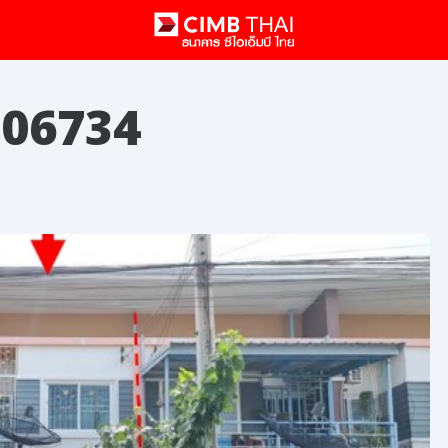
ม 06734