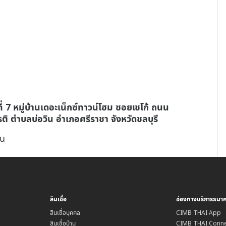
ี่ 7 หมู่บ้านเดอะเน็กซ์ทาวน์โฮม ซอยเชโก้ ถนน
รติ ตำบลบ่อวิน อำเภอศรีราชา จังหวัดชลบุรี
้น
สินเชื่อ
ช่องทางบริการธนา
สินเชื่อบุคคล
CIMB THAI App
สินเชื่อบ้าน
CIMB THAI Conne