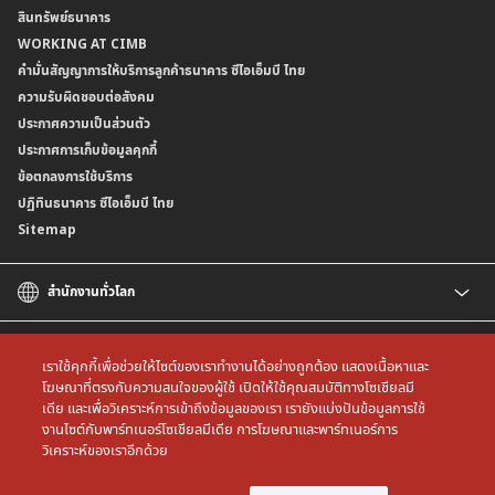
สินทรัพย์ธนาคาร
อัตราค่าธรรมเนียมการฝากถอนบัญชีเงินฝากเงินตราต่างประเทศ
การขอและรับส่งข้อมูลรายการเคลื่อนไหวบัญชีเงินฝาก ในรูปแบบข้อมูลดิจิทัลระหว่าง
คำมั่นสัญญาการให้บริการลูกค้าธนาคาร ซีไอเอ็มบี ไทย
WORKING AT CIMB
ข้อกำหนดบัญชีเงินฝาก
ธนาคาร (dStatement)
Form Download Center
คำมั่นสัญญาการให้บริการลูกค้าธนาคาร ซีไอเอ็มบี ไทย
เงื่อนไขและค่าธรรมเนียมที่เกี่ยวกับการให้บริการบัญชีเงินฝากเงินตราต่างประเทศ
บริการยืนยันตัวตนรูปแบบดิจิทัล (NDID) เพื่อทำธรุกรรมออนไลน์กับกรมสรรพากร
ความรับผิดชอบต่อสังคม
บริการฝากเงินเข้าบัญชีธนาคาร ซีไอเอ็มบี ไทย ที่ตู้บุญเติม
ประกาศความเป็นส่วนตัว
ประกาศการเก็บข้อมูลคุกกี้
ข้อตกลงการใช้บริการ
ปฏิทินธนาคาร ซีไอเอ็มบี ไทย
Sitemap
สำนักงานทั่วโลก
CIMB
CIMB Islamic
เราใช้คุกกี้เพื่อช่วยให้ไซต์ของเราทำงานได้อย่างถูกต้อง แสดงเนื้อหาและ
CIMB Bank (MY)
โฆษณาที่ตรงกับความสนใจของผู้ใช้ เปิดให้ใช้คุณสมบัติทางโซเชียลมี
เดีย และเพื่อวิเคราะห์การเข้าถึงข้อมูลของเรา เรายังแบ่งปันข้อมูลการใช้
CIMB Bank (SG)
All rights reserved. Copyright © 2026 CIMB THAI Bank
งานไซต์กับพาร์ทเนอร์โซเชียลมีเดีย การโฆษณาและพาร์ทเนอร์การ
CIMB Bank (KH)
วิเคราะห์ของเราอีกด้วย
CIMB Niaga
CIMB Bank (VN)