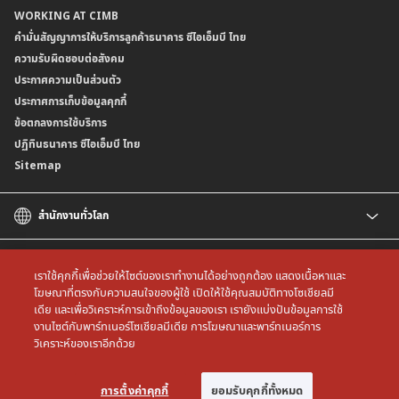
WORKING AT CIMB
ข้อกำหนดบัญชีเงินฝาก
ธนาคาร (dStatement)
Form Download Center
คำมั่นสัญญาการให้บริการลูกค้าธนาคาร ซีไอเอ็มบี ไทย
เงื่อนไขและค่าธรรมเนียมที่เกี่ยวกับการให้บริการบัญชีเงินฝากเงินตราต่างประเทศ
บริการยืนยันตัวตนรูปแบบดิจิทัล (NDID) เพื่อทำธรุกรรมออนไลน์กับกรมสรรพากร
ความรับผิดชอบต่อสังคม
บริการฝากเงินเข้าบัญชีธนาคาร ซีไอเอ็มบี ไทย ที่ตู้บุญเติม
ประกาศความเป็นส่วนตัว
ประกาศการเก็บข้อมูลคุกกี้
ข้อตกลงการใช้บริการ
ปฏิทินธนาคาร ซีไอเอ็มบี ไทย
Sitemap
สำนักงานทั่วโลก
CIMB
CIMB Islamic
เราใช้คุกกี้เพื่อช่วยให้ไซต์ของเราทำงานได้อย่างถูกต้อง แสดงเนื้อหาและ
CIMB Bank (MY)
โฆษณาที่ตรงกับความสนใจของผู้ใช้ เปิดให้ใช้คุณสมบัติทางโซเชียลมี
เดีย และเพื่อวิเคราะห์การเข้าถึงข้อมูลของเรา เรายังแบ่งปันข้อมูลการใช้
CIMB Bank (SG)
All rights reserved. Copyright © 2026 CIMB THAI Bank
งานไซต์กับพาร์ทเนอร์โซเชียลมีเดีย การโฆษณาและพาร์ทเนอร์การ
CIMB Bank (KH)
วิเคราะห์ของเราอีกด้วย
CIMB Niaga
CIMB Bank (VN)
การตั้งค่าคุกกี้
ยอมรับคุกกี้ทั้งหมด
CIMB Bank (PH)