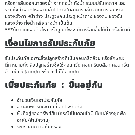
หรือการล้นออกมาของน้ำ จากท่อน้ำ ถังน้ำ ระบบปรับอากาศ และ
รวมถึงน้ำฝนที่ไหลผ่านเข้าไปภายในอาคาร เช่น จากการเสียหาย
ของหลังคา หน้าต่าง ประตูวงกบประตู-หน้าต่าง ช่องลม ช่องรับ
แสงสว่าง ท่อน้ำ หรือ รางน้ำ เป็นต้น
***
ภัยจากแผ่นดินไหว หรือภูเขาไฟระเบิด หรือคลื่นใต้น้ำ หรือสึนามิ
เงื่อนไขการรับประกันภัย
รับประกันภัยเฉพาะสิ่งปลูกสร้างที่เป็นคอนกรีตล้วน หรือลักษณะ
ตึก หมายถึง สิ่งปลูกสร้างซึ่งใช้คอนกรีต คอนกรีตบล๊อก คอนกรีต
อัดแผ่น อิฐฉาบปูน หรือ อิฐไม่ได้ฉาบปูน
เบี้ยประกันภัย
: ขึ้นอยู่กับ
จำนวนเงินเอาประกันภัย
ลักษณะการใช้สถานที่เอาประกันภัย
ชั้นที่อยู่ของทรัพย์สิน (กรณีเป็นคอนโดมิเนียม/ห้องชุดพัก
อาศัย/สำนักงาน)
ระยะเวลาความคุ้มครอง