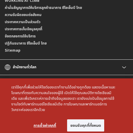
WORKING AT CIMB
ข้อกำหนดบัญชีเงินฝาก
ธนาคาร (dStatement)
Form Download Center
คำมั่นสัญญาการให้บริการลูกค้าธนาคาร ซีไอเอ็มบี ไทย
เงื่อนไขและค่าธรรมเนียมที่เกี่ยวกับการให้บริการบัญชีเงินฝากเงินตราต่างประเทศ
บริการยืนยันตัวตนรูปแบบดิจิทัล (NDID) เพื่อทำธรุกรรมออนไลน์กับกรมสรรพากร
ความรับผิดชอบต่อสังคม
บริการฝากเงินเข้าบัญชีธนาคาร ซีไอเอ็มบี ไทย ที่ตู้บุญเติม
ประกาศความเป็นส่วนตัว
ประกาศการเก็บข้อมูลคุกกี้
ข้อตกลงการใช้บริการ
ปฏิทินธนาคาร ซีไอเอ็มบี ไทย
Sitemap
สำนักงานทั่วโลก
CIMB
CIMB Islamic
เราใช้คุกกี้เพื่อช่วยให้ไซต์ของเราทำงานได้อย่างถูกต้อง แสดงเนื้อหาและ
CIMB Bank (MY)
โฆษณาที่ตรงกับความสนใจของผู้ใช้ เปิดให้ใช้คุณสมบัติทางโซเชียลมี
เดีย และเพื่อวิเคราะห์การเข้าถึงข้อมูลของเรา เรายังแบ่งปันข้อมูลการใช้
CIMB Bank (SG)
All rights reserved. Copyright © 2026 CIMB THAI Bank
งานไซต์กับพาร์ทเนอร์โซเชียลมีเดีย การโฆษณาและพาร์ทเนอร์การ
CIMB Bank (KH)
วิเคราะห์ของเราอีกด้วย
CIMB Niaga
CIMB Bank (VN)
การตั้งค่าคุกกี้
ยอมรับคุกกี้ทั้งหมด
CIMB Bank (PH)
การตั้งค่าคุกกี้