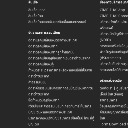
สินเชื่อ
ช่องทางบริการธนา
สินเชื่อบุคคล
CIMB THAI App
สินเชื่อบ้าน
CIMB THAI Conne
สินเชื่อบ้านแลกเงินและสินเชื่ออเนกประสงค์
บริการแจ้งเตือนผ่า
พร้อมเพย์
อัตราและค่าธรรมเนียม
บริการเปิดบัญชีด้วย
(NDID)
อัตราแลกเปลี่ยนเงินตราต่างประเทศ
การขอและรับส่งข้อมู
อัตราดอกเบี้ยเงินฝาก
ฝาก ในรูปแบบข้อมูลด
อัตราดอกเบี้ยเงินฝากลูกค้าสถาบัน
(dStatement)
อัตราดอกเบี้ยบัญชีเงินฝากเงินตราต่างประเทศ
บริการยืนยันตัวตนรูป
อัตราดอกเบี้ยเงินกู้
กรรมออนไลน์กับกร
กำหนดระยะเวลาการขายหรือฝากเงินได้ที่เป็นเงิน
ตราต่างประเทศ
บริการช่วยเหลือ
ค่าธรรมเนียม
อัตราค่าธรรมเนียมการฝากถอนบัญชีเงินฝากเงิน
ติดต่อเรา | ศูนย์บริ
ตราต่างประเทศ
เอ็มบี ไทย (จำกัด)
ข้อกำหนดบัญชีเงินฝาก
สาขาธนาคาร
เงื่อนไขและค่าธรรมเนียมที่เกี่ยวกับการให้บริการ
ข้อมูลคุณภาพการให้บ
บัญชีเงินฝากเงินตราต่างประเทศ
คำมั่นสัญญาการให้บริ
บริการฝากเงินเข้าบัญชีธนาคาร ซีไอเอ็มบี ไทย ที่ตู้
ไทย
บุญเติม
Form Download 