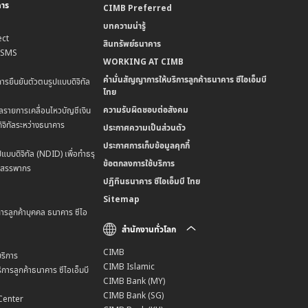
คาร
CIMB Preferred
บทความน่ารู้
ct
สินทรัพย์ธนาคาร
น SMS
WORKING AT CIMB
คำมั่นสัญญาการให้บริการลูกค้าธนาคาร ซีไอเอ็มบี
การยืนยันตัวตนรูปแบบดิจิทัล
ไทย
ความรับผิดชอบต่อสังคม
ลรายการเคลื่อนไหวบัญชีเงิน
ิจิทัลระหว่างธนาคาร
ประกาศความเป็นส่วนตัว
ประกาศการเก็บข้อมูลคุกกี้
แบบดิจิทัล (NDID) เพื่อทำธรุ
ข้อตกลงการใช้บริการ
มสรรพากร
ปฏิทินธนาคาร ซีไอเอ็มบี ไทย
Sitemap
การลูกค้าบุคคล ธนาคาร ซีไอ
สำนักงานทั่วโลก
CIMB
ริการ
CIMB Islamic
การลูกค้าธนาคาร ซีไอเอ็มบี
CIMB Bank (MY)
CIMB Bank (SG)
Center