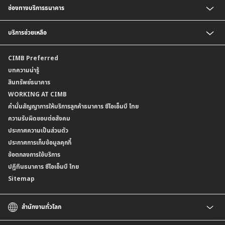
ช่องทางบริการธนาคาร
อัตราดอกเบี้ยเงินฝาก
อัตราดอกเบี้ยเงินฝากลูกค้าสถาบัน
CIMB THAI App
บริการช่วยเหลือ
อัตราดอกเบี้ยบัญชีเงินฝากเงินตราต่างประเทศ
CIMB THAI Connect
อัตราดอกเบี้ยเงินกู้
บริการแจ้งเตือนผ่าน SMS
ติดต่อเรา | ศูนย์บริการลูกค้าบุคคล ธนาคาร ซีไอเอ็มบี ไทย (จำกัด)
CIMB Preferred
กำหนดระยะเวลาการขายหรือฝากเงินได้ที่เป็นเงินตราต่างประเทศ
พร้อมเพย์
สาขาธนาคาร
บทความน่ารู้
ค่าธรรมเนียม
บริการเปิดบัญชีด้วยการยืนยันตัวตนรูปแบบดิจิทัล (NDID)
ข้อมูลคุณภาพการให้บริการ
สินทรัพย์ธนาคาร
อัตราค่าธรรมเนียมการฝากถอนบัญชีเงินฝากเงินตราต่างประเทศ
การขอและรับส่งข้อมูลรายการเคลื่อนไหวบัญชีเงินฝาก ในรูปแบบข้อมูลดิจิทัลระหว่าง
คำมั่นสัญญาการให้บริการลูกค้าธนาคาร ซีไอเอ็มบี ไทย
WORKING AT CIMB
ข้อกำหนดบัญชีเงินฝาก
ธนาคาร (dStatement)
Form Download Center
คำมั่นสัญญาการให้บริการลูกค้าธนาคาร ซีไอเอ็มบี ไทย
เงื่อนไขและค่าธรรมเนียมที่เกี่ยวกับการให้บริการบัญชีเงินฝากเงินตราต่างประเทศ
บริการยืนยันตัวตนรูปแบบดิจิทัล (NDID) เพื่อทำธรุกรรมออนไลน์กับกรมสรรพากร
ความรับผิดชอบต่อสังคม
บริการฝากเงินเข้าบัญชีธนาคาร ซีไอเอ็มบี ไทย ที่ตู้บุญเติม
ประกาศความเป็นส่วนตัว
ประกาศการเก็บข้อมูลคุกกี้
ข้อตกลงการใช้บริการ
ปฏิทินธนาคาร ซีไอเอ็มบี ไทย
Sitemap
สำนักงานทั่วโลก
CIMB