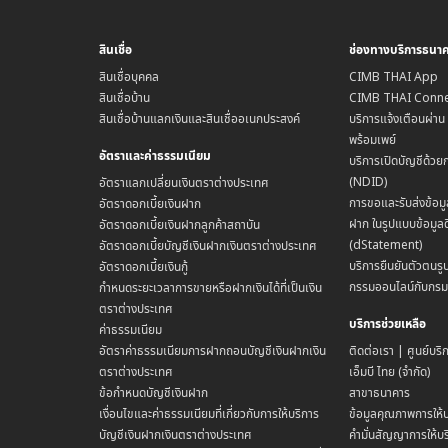
สินเชื่อ
ช่องทางบริการธนา
สินเชื่อบุคคล
CIMB THAI App
สินเชื่อบ้าน
CIMB THAI Conne
สินเชื่อบ้านแลกเงินและสินเชื่ออเนกประสงค์
บริการแจ้งเตือนผ่า
พร้อมเพย์
อัตราและค่าธรรมเนียม
บริการเปิดบัญชีด้วย
(NDID)
อัตราแลกเปลี่ยนเงินตราต่างประเทศ
การขอและรับส่งข้อมู
อัตราดอกเบี้ยเงินฝาก
ฝาก ในรูปแบบข้อมูลด
อัตราดอกเบี้ยเงินฝากลูกค้าสถาบัน
(dStatement)
อัตราดอกเบี้ยบัญชีเงินฝากเงินตราต่างประเทศ
บริการยืนยันตัวตนรูป
อัตราดอกเบี้ยเงินกู้
กรรมออนไลน์กับกร
กำหนดระยะเวลาการขายหรือฝากเงินได้ที่เป็นเงิน
ตราต่างประเทศ
บริการช่วยเหลือ
ค่าธรรมเนียม
อัตราค่าธรรมเนียมการฝากถอนบัญชีเงินฝากเงิน
ติดต่อเรา | ศูนย์บริ
ตราต่างประเทศ
เอ็มบี ไทย (จำกัด)
ข้อกำหนดบัญชีเงินฝาก
สาขาธนาคาร
เงื่อนไขและค่าธรรมเนียมที่เกี่ยวกับการให้บริการ
ข้อมูลคุณภาพการให้บ
บัญชีเงินฝากเงินตราต่างประเทศ
คำมั่นสัญญาการให้บริ