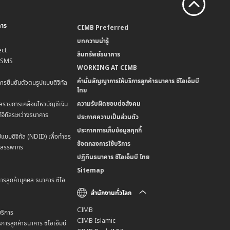
คาร
CIMB Preferred
บทความน่ารู้
ct
สินทรัพย์ธนาคาร
น SMS
WORKING AT CIMB
คำมั่นสัญญาการให้บริการลูกค้าธนาคาร ซีไอเอ็มบี
การยืนยันตัวตนรูปแบบดิจิทัล
ไทย
ความรับผิดชอบต่อสังคม
ลรายการเคลื่อนไหวบัญชีเงิน
ิจิทัลระหว่างธนาคาร
ประกาศความเป็นส่วนตัว
ประกาศการเก็บข้อมูลคุกกี้
แบบดิจิทัล (NDID) เพื่อทำธรุ
ข้อตกลงการใช้บริการ
มสรรพากร
ปฏิทินธนาคาร ซีไอเอ็มบี ไทย
Sitemap
การลูกค้าบุคคล ธนาคาร ซีไอ
สำนักงานทั่วโลก
CIMB
ริการ
CIMB Islamic
การลูกค้าธนาคาร ซีไอเอ็มบี