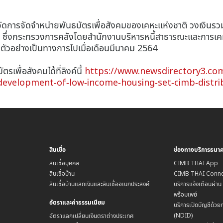
นผู้จัดการจัดจำหน่ายพันธบัตรเพื่อสังคมของเคหะแห่งชาติ วงเงินร
 ซึ่งกระทรวงการคลังโดยสำนักงานบริหารหนี้สาธารณะและการเคหะแ
ิดตัวอย่างเป็นทางการไปเมื่อเดือนมีนาคม 2564
ตรเพื่อสังคมได้ที่ลิงค์นี้
https://www.newsdirectory3.com/
e-development-of-low-income-housing-set-cimb-distri
สินเชื่อ
ช่องทางบริการธนา
สินเชื่อบุคคล
CIMB THAI App
สินเชื่อบ้าน
CIMB THAI Conne
สินเชื่อบ้านแลกเงินและสินเชื่ออเนกประสงค์
บริการแจ้งเตือนผ่า
พร้อมเพย์
อัตราและค่าธรรมเนียม
บริการเปิดบัญชีด้วย
(NDID)
อัตราแลกเปลี่ยนเงินตราต่างประเทศ