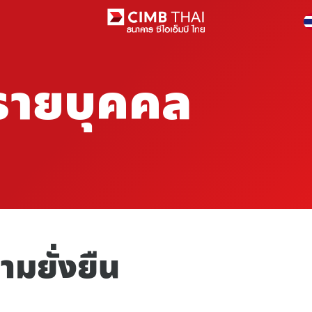
ารายบุคคล
ามยั่งยืน