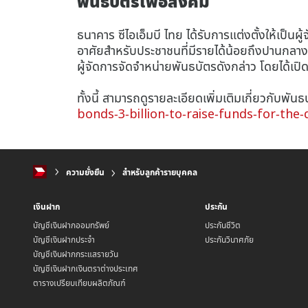
พันธบัตรเพื่อสังคม
ธนาคาร ซีไอเอ็มบี ไทย ได้รับการแต่งตั้งให้เป็
อาศัยสำหรับประชาชนที่มีรายได้น้อยถึงปานกลาง
ผู้จัดการจัดจำหน่ายพันธบัตรดังกล่าว โดยได้เป
ทั้งนี้ สามารถดูรายละเอียดเพิ่มเติมเกี่ยวกับพันธบั
bonds-3-billion-to-raise-funds-for-th
ความยั่งยืน
สำหรับลูกค้ารายบุคคล
เงินฝาก
ประกัน
บัญชีเงินฝากออมทรัพย์
ประกันชีวิต
บัญชีเงินฝากประจำ
ประกันวินาศภัย
บัญชีเงินฝากกระแสรายวัน
บัญชีเงินฝากเงินตราต่างประเทศ
ตารางเปรียบเทียบผลิตภัณฑ์