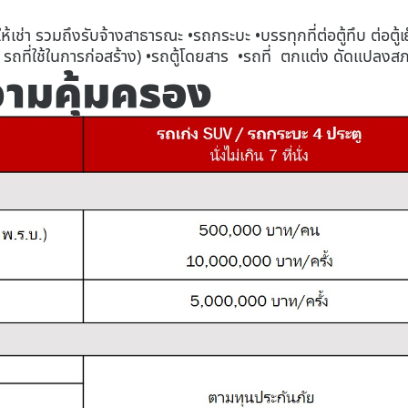
อให้เช่า รวมถึงรับจ้างสาธารณะ •รถกระบะ •บรรทุกที่ต่อตู้ทึบ ต่อตู
ๆ รถที่ใช้ในการก่อสร้าง) •รถตู้โดยสาร •รถที่ ตกแต่ง ดัดแปลง
วามคุ้มครอง