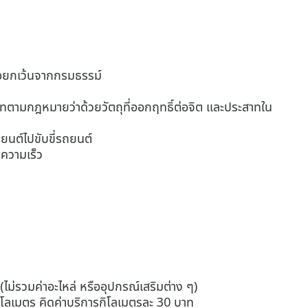
บข้อยกเว้นจากกรมธรรม์
าทตามกฎหมายว่าด้วยวัตถุที่ออกฤทธิ์ต่อจิต และประสาทใน
นยนต์ไปขับขี่รถยนต์
นความเร็ว
(ไม่รวมค่าอะไหล่ หรืออุปกรณ์เสริมต่าง ๆ)
กิโลเมตร คิดค่าบริการกิโลเมตรละ 30 บาท