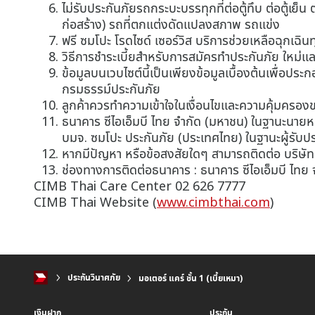
ไม่รับประกันภัยรถกระบะบรรทุกที่ต่อตู้ทึบ ต่อตู้เย็
ก่อสร้าง) รถที่ตกแต่งดัดแปลงสภาพ รถแข่ง
ฟรี ซมโปะ โรดไซด์ เซอร์วิส บริการช่วยเหลือฉุกเฉิ
วิธีการชำระเบี้ยสำหรับการสมัครทำประกันภัย ใหม่และ
ข้อมูลบนเวบไซต์นี้เป็นเพียงข้อมูลเบื้องต้นเพื่อปร
กรมธรรม์ประกันภัย
ลูกค้าควรทำความเข้าใจในเงื่อนไขและความคุ้มครอ
ธนาคาร ซีไอเอ็มบี ไทย จำกัด (มหาชน) ในฐานะนายห
บมจ. ซมโปะ ประกันภัย (ประเทศไทย) ในฐานะผู้รับประ
หากมีปัญหา หรือข้อสงสัยใดๆ สามารถติดต่อ บริษัท 
ช่องทางการติดต่อธนาคาร : ธนาคาร ซีไอเอ็มบี ไทย
CIMB Thai Care Center 02 626 7777
CIMB Thai Website (
www.cimbthai.com
)
ประกันวินาศภัย
มอเตอร์ แคร์ ชั้น 1 (เบี้ยเหมา)
เงินฝาก
ประกัน