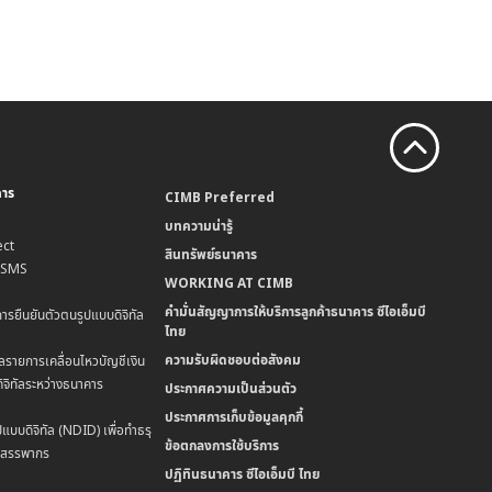
คาร
CIMB Preferred
บทความน่ารู้
ct
สินทรัพย์ธนาคาร
น SMS
WORKING AT CIMB
คำมั่นสัญญาการให้บริการลูกค้าธนาคาร ซีไอเอ็มบี
การยืนยันตัวตนรูปแบบดิจิทัล
ไทย
ความรับผิดชอบต่อสังคม
ลรายการเคลื่อนไหวบัญชีเงิน
ิจิทัลระหว่างธนาคาร
ประกาศความเป็นส่วนตัว
ประกาศการเก็บข้อมูลคุกกี้
แบบดิจิทัล (NDID) เพื่อทำธรุ
ข้อตกลงการใช้บริการ
มสรรพากร
ปฏิทินธนาคาร ซีไอเอ็มบี ไทย