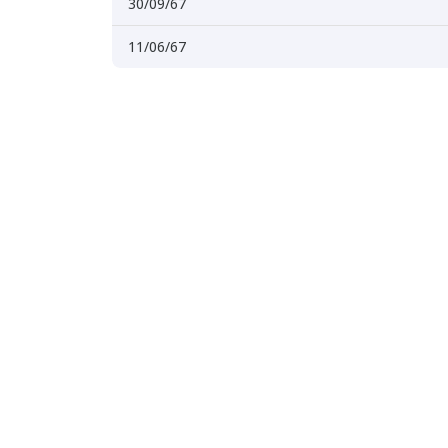
30/09/67
11/06/67
ร
า
วั
ย
น
ก
ที่
า
ร
ข้
อ
กำ
ห
น
ด
บั
ญ
ชี
เ
งิ
น
ฝ