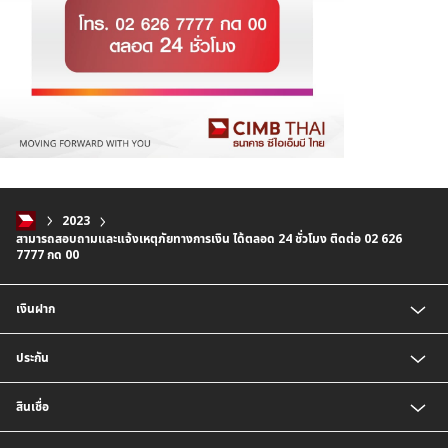
2023
สามารถสอบถามและแจ้งเหตุภัยทางการเงิน ได้ตลอด 24 ชั่วโมง ติดต่อ 02 626
7777 กด 00
เงินฝาก
บัญชีเงินฝากออมทรัพย์
ประกัน
บัญชีเงินฝากประจำ
บัญชีเงินฝากกระแสรายวัน
ประกันชีวิต
สินเชื่อ
บัญชีเงินฝากเงินตราต่างประเทศ
ประกันวินาศภัย
ตารางเปรียบเทียบผลิตภัณฑ์
สินเชื่อบุคคล