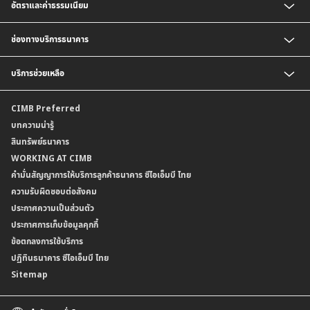
อัตราและค่าธรรมเนียม
สินเชื่อบ้าน
สินเชื่อบ้านแลกเงินและสินเชื่ออเนกประสงค์
อัตราแลกเปลี่ยนเงินตราต่างประเทศ
ช่องทางบริการธนาคาร
อัตราดอกเบี้ยเงินฝาก
อัตราดอกเบี้ยเงินฝากลูกค้าสถาบัน
CIMB THAI App
บริการช่วยเหลือ
อัตราดอกเบี้ยบัญชีเงินฝากเงินตราต่างประเทศ
CIMB THAI Connect
อัตราดอกเบี้ยเงินกู้
บริการแจ้งเตือนผ่าน SMS
ติดต่อเรา | ศูนย์บริการลูกค้าบุคคล ธนาคาร ซีไอเอ็มบี ไทย (จำกัด)
CIMB Preferred
กำหนดระยะเวลาการขายหรือฝากเงินได้ที่เป็นเงินตราต่างประเทศ
พร้อมเพย์
สาขาธนาคาร
บทความน่ารู้
ค่าธรรมเนียม
บริการเปิดบัญชีด้วยการยืนยันตัวตนรูปแบบดิจิทัล (NDID)
ข้อมูลคุณภาพการให้บริการ
สินทรัพย์ธนาคาร
อัตราค่าธรรมเนียมการฝากถอนบัญชีเงินฝากเงินตราต่างประเทศ
การขอและรับส่งข้อมูลรายการเคลื่อนไหวบัญชีเงินฝาก ในรูปแบบข้อมูลดิจิทัลระหว่าง
คำมั่นสัญญาการให้บริการลูกค้าธนาคาร ซีไอเอ็มบี ไทย
WORKING AT CIMB
ข้อกำหนดบัญชีเงินฝาก
ธนาคาร (dStatement)
Form Download Center
คำมั่นสัญญาการให้บริการลูกค้าธนาคาร ซีไอเอ็มบี ไทย
เงื่อนไขและค่าธรรมเนียมที่เกี่ยวกับการให้บริการบัญชีเงินฝากเงินตราต่างประเทศ
บริการยืนยันตัวตนรูปแบบดิจิทัล (NDID) เพื่อทำธรุกรรมออนไลน์กับกรมสรรพากร
ความรับผิดชอบต่อสังคม
บริการฝากเงินเข้าบัญชีธนาคาร ซีไอเอ็มบี ไทย ที่ตู้บุญเติม
ประกาศความเป็นส่วนตัว
ประกาศการเก็บข้อมูลคุกกี้
ข้อตกลงการใช้บริการ
ปฏิทินธนาคาร ซีไอเอ็มบี ไทย
Sitemap