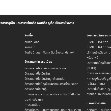
าขาภูเก็ต และสาขาเซ็นทรัล เฟสติวัล ภูเก็ต เป็นการชั่วคราว
สินเชื่อ
ช่องทางบริการธนา
สินเชื่อบุคคล
CIMB THAI App
สินเชื่อบ้าน
CIMB THAI Conne
สินเชื่อบ้านแลกเงินและสินเชื่ออเนกประสงค์
บริการแจ้งเตือนผ่า
พร้อมเพย์
อัตราและค่าธรรมเนียม
บริการเปิดบัญชีด้วย
(NDID)
อัตราแลกเปลี่ยนเงินตราต่างประเทศ
การขอและรับส่งข้อมู
อัตราดอกเบี้ยเงินฝาก
ฝาก ในรูปแบบข้อมูลด
อัตราดอกเบี้ยเงินฝากลูกค้าสถาบัน
(dStatement)
อัตราดอกเบี้ยบัญชีเงินฝากเงินตราต่างประเทศ
บริการยืนยันตัวตนรูป
อัตราดอกเบี้ยเงินกู้
กรรมออนไลน์กับกร
กำหนดระยะเวลาการขายหรือฝากเงินได้ที่เป็นเงิน
ตราต่างประเทศ
บริการช่วยเหลือ
ค่าธรรมเนียม
อัตราค่าธรรมเนียมการฝากถอนบัญชีเงินฝากเงิน
ติดต่อเรา | ศูนย์บริ