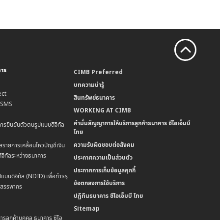
คาร
CIMB Preferred
บทความน่ารู้
ct
สินทรัพย์ธนาคาร
น SMS
WORKING AT CIMB
คำมั่นสัญญาการให้บริการลูกค้าธนาคาร ซีไอเอ็มบี
การยืนยันตัวตนรูปแบบดิจิทัล
ไทย
ความรับผิดชอบต่อสังคม
ลรายการเคลื่อนไหวบัญชีเงิน
ิจิทัลระหว่างธนาคาร
ประกาศความเป็นส่วนตัว
ประกาศการเก็บข้อมูลคุกกี้
แบบดิจิทัล (NDID) เพื่อทำธรุ
ข้อตกลงการใช้บริการ
มสรรพากร
ปฏิทินธนาคาร ซีไอเอ็มบี ไทย
Sitemap
การลูกค้าบุคคล ธนาคาร ซีไอ