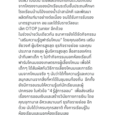
ขัดผิว เป็นต้น โดยผลิตภัณฑ์แก่นตะวันเกิดขึ้น
จากโครงงานของนักเรียนระดับชั้นประถมศึกษา
โรงเรียนบ้านโป่งแดงน้ำฉ่าสามัคคี และพัฒนา
ผลิตภัณฑ์มาอย่างต่อเนื่อง จนได้รับการรับรอง
มาตรฐานจาก อย.และได้รับรางวัลชนะ
เลิศ OTOP Junior อีกด้วย
ในช่วงบ่ายวันเดียวกัน ธนาคารยังได้จัดกิจกรรม
"เสริมความรู้ดูฟาร์มโคนม" โดยคุณอดิศร เสริม
ชัยวงศ์ ผู้บริหารสูงสุด ธุรกิจรายย่อย และคุณ
ประภาส ทองสุข ผู้บริหารสูงสุด สื่อสารองค์กร
นำทีมพาเด็ก ๆ ไปทำกิจกรรมนอกห้องเรียนที่
ฟาร์มโคนมของเกษตรกรผู้เลี้ยงโคนม เพื่อให้
เด็กๆ ได้สัมผัสกับวิธีการเลี้ยงโคนมและการรีด
นมจากโคนมจริง ๆ นับว่าได้ทั้งความรู้และความ
สนุกสนานจากสิ่งที่หาได้ในชุมชนท้องถิ่น อีกทั้ง
ยังมีการอบรมให้ความรู้แก่นักเรียนและผู้
ปกครอง ในหัวข้อ "4 รู้สู่การออม" เพื่อส่งเสริม
เรื่องการออมเงินและสร้างวินัยทางการเงิน โดย
คุณจุฑามาส อัศวเสนานนท์ ธุรกิจรายย่อย อีก
ด้วย นับได้ว่าครบทุกรสชาติ ทั้งการเรียนรู้ใน
ห้องเรียนและนอกห้องเรียนเลย