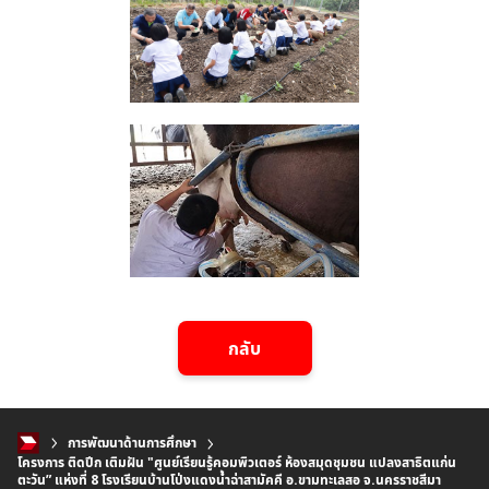
กลับ
การพัฒนาด้านการศึกษา
โครงการ ติดปีก เติมฝัน "ศูนย์เรียนรู้คอมพิวเตอร์ ห้องสมุดชุมชน แปลงสาธิตแก่น
ตะวัน” แห่งที่ 8 โรงเรียนบ้านโป่งแดงน้ำฉ่าสามัคคี อ.ขามทะเลสอ จ.นครราชสีมา