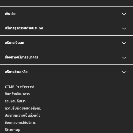
เงินฝาก
บัญชี CIMB Platinum Savings
บริการธุรกรรมต่างประเทศ
เงินฝากกระแสรายวัน
เงินฝากเพื่อบริหารจัดการเงินสด (Cash Management Savings)
บริการธุรกิจนำเข้า
บริหารเงินสด
เงินฝาก Corporate Super Savings
บริการเพื่อธุรกิจส่งออก
เงินฝากประจำ
บริการออกหนังสือค้ำประกัน
บริการชำระเงิน
ช่องทางบริการธนาคาร
บัญชี CIMB Biz Account
บริการรับชำระเงิน
เงินฝากเงินตราต่างประเทศ
BizChannel@CIMB
บริการช่วยเหลือ
เงินฝากสกุลมาเลเซียริงกิต
พร้อมเพย์นิติบุคคล
บัญชีเงินฝาก CIMB Biz US Dollar
ติดต่อเรา
CIMB Preferred
สาขาธนาคาร
สินทรัพย์ธนาคาร
ข้อมูลคุณภาพการให้บริการ
ร่วมงานกับเรา
ความรับผิดชอบต่อสังคม
ประกาศความเป็นส่วนตัว
ข้อตกลงการใช้บริการ
Sitemap