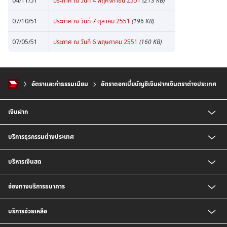
04/11/51
ประกาศ ณ วันที่ 4 พฤศจิกายน 2551
(213 KB)
07/10/51
ประกาศ ณ วันที่ 7 ตุลาคม 2551
(196 KB)
07/05/51
ประกาศ ณ วันที่ 6 พฤษภาคม 2551
(160 KB)
อัตราและค่าธรรมเนียม
อัตราดอกเบี้ยบัญชีเงินฝากเงินตราต่างประเทศ
เงินฝาก
บัญชี CIMB Platinum Savings
บริการธุรกรรมต่างประเทศ
เงินฝากกระแสรายวัน
เงินฝากเพื่อบริหารจัดการเงินสด (Cash Management Savings)
บริการธุรกิจนำเข้า
บริหารเงินสด
เงินฝาก Corporate Super Savings
บริการเพื่อธุรกิจส่งออก
เงินฝากประจำ
บริการออกหนังสือค้ำประกัน
บริการชำระเงิน
ช่องทางบริการธนาคาร
บัญชี CIMB Biz Account
บริการรับชำระเงิน
เงินฝากเงินตราต่างประเทศ
BizChannel@CIMB
บริการช่วยเหลือ
เงินฝากสกุลมาเลเซียริงกิต
พร้อมเพย์นิติบุคคล
บัญชีเงินฝาก CIMB Biz US Dollar