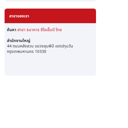
สาขาของเรา
ค้นหา
สาขา ธนาคาร ซีไอเอ็มบี ไทย
สำนักงานใหญ่
44 ถนนหลังสวน แขวงลุมพินี เขตปทุมวัน
กรุงเทพมหานคร 10330
โ
ท
ร
ห
า
เ
ร
า