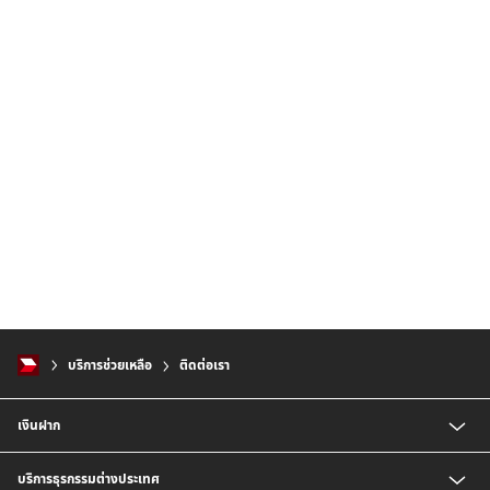
.
0
2
-
6
2
6
-
7
7
7
1
บริการช่วยเหลือ
ติดต่อเรา
เงินฝาก
บัญชี CIMB Platinum Savings
บริการธุรกรรมต่างประเทศ
เงินฝากกระแสรายวัน