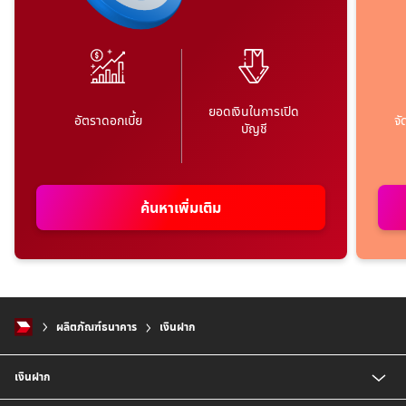
ยอดเงินในการเปิด
อัตราดอกเบี้ย
จั
บัญชี
ค้นหาเพิ่มเติม
ผลิตภัณฑ์ธนาคาร
เงินฝาก
เงินฝาก
บัญชี CIMB Platinum Savings