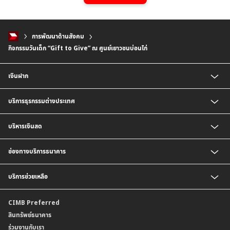
การพัฒนาด้านสังคม
กิจกรรมวันเด็ก “Gift to Give” ณ ศูนย์เยาวชนบ่อนไก่
เงินฝาก
บัญชี CIMB Platinum Savings
บริการธุรกรรมต่างประเทศ
เงินฝากกระแสรายวัน
เงินฝากเพื่อบริหารจัดการเงินสด (Cash Management Savings)
บริการธุรกิจนำเข้า
บริหารเงินสด
เงินฝาก Corporate Super Savings
บริการเพื่อธุรกิจส่งออก
เงินฝากประจำ
บริการออกหนังสือค้ำประกัน
บริการชำระเงิน
ช่องทางบริการธนาคาร
บัญชี CIMB Biz Account
บริการรับชำระเงิน
เงินฝากเงินตราต่างประเทศ
BizChannel@CIMB
บริการช่วยเหลือ
เงินฝากสกุลมาเลเซียริงกิต
พร้อมเพย์นิติบุคคล
บัญชีเงินฝาก CIMB Biz US Dollar
ติดต่อเรา
CIMB Preferred
สาขาธนาคาร
สินทรัพย์ธนาคาร
ข้อมูลคุณภาพการให้บริการ
ร่วมงานกับเรา