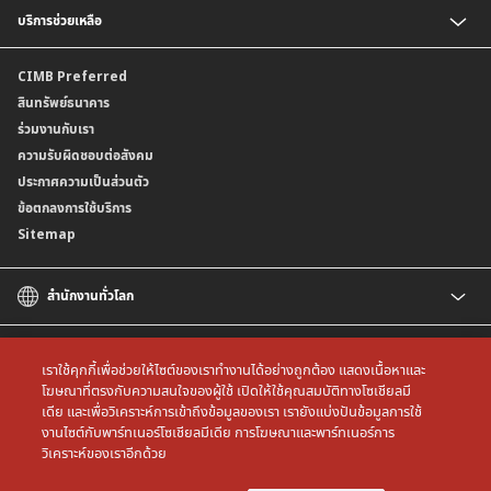
BizChannel@CIMB
บริการช่วยเหลือ
เงินฝากสกุลมาเลเซียริงกิต
พร้อมเพย์นิติบุคคล
บัญชีเงินฝาก CIMB Biz US Dollar
ติดต่อเรา
CIMB Preferred
สาขาธนาคาร
สินทรัพย์ธนาคาร
ข้อมูลคุณภาพการให้บริการ
ร่วมงานกับเรา
ความรับผิดชอบต่อสังคม
ประกาศความเป็นส่วนตัว
ข้อตกลงการใช้บริการ
Sitemap
สำนักงานทั่วโลก
CIMB
CIMB Islamic
เราใช้คุกกี้เพื่อช่วยให้ไซต์ของเราทำงานได้อย่างถูกต้อง แสดงเนื้อหาและ
CIMB Bank (MY)
โฆษณาที่ตรงกับความสนใจของผู้ใช้ เปิดให้ใช้คุณสมบัติทางโซเชียลมี
เดีย และเพื่อวิเคราะห์การเข้าถึงข้อมูลของเรา เรายังแบ่งปันข้อมูลการใช้
CIMB Bank (SG)
All rights reserved. Copyright © 2026 CIMB THAI Bank
งานไซต์กับพาร์ทเนอร์โซเชียลมีเดีย การโฆษณาและพาร์ทเนอร์การ
CIMB Bank (KH)
วิเคราะห์ของเราอีกด้วย
CIMB Niaga
CIMB Bank (VN)