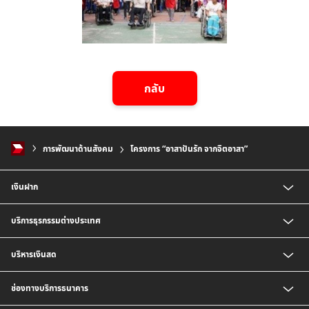
กลับ
การพัฒนาด้านสังคม
โครงการ “อาสาปันรัก จากจิตอาสา”
เงินฝาก
บัญชี CIMB Platinum Savings
บริการธุรกรรมต่างประเทศ
เงินฝากกระแสรายวัน
เงินฝากเพื่อบริหารจัดการเงินสด (Cash Management Savings)
บริการธุรกิจนำเข้า
บริหารเงินสด
เงินฝาก Corporate Super Savings
บริการเพื่อธุรกิจส่งออก
เงินฝากประจำ
บริการออกหนังสือค้ำประกัน
บริการชำระเงิน
ช่องทางบริการธนาคาร
บัญชี CIMB Biz Account
บริการรับชำระเงิน
เงินฝากเงินตราต่างประเทศ