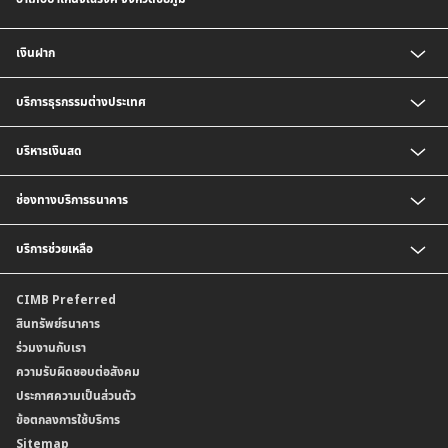
เงินฝาก
บัญชี CIMB Platinum Savings
บริการธุรกรรมต่างประเทศ
เงินฝากกระแสรายวัน
เงินฝากเพื่อบริหารจัดการเงินสด (Cash Management Savings)
บริการธุรกิจนำเข้า
บริหารเงินสด
เงินฝาก Corporate Super Savings
บริการเพื่อธุรกิจส่งออก
เงินฝากประจำ
บริการออกหนังสือค้ำประกัน
บริการชำระเงิน
ช่องทางบริการธนาคาร
บัญชี CIMB Biz Account
บริการรับชำระเงิน
เงินฝากเงินตราต่างประเทศ
BizChannel@CIMB
บริการช่วยเหลือ
เงินฝากสกุลมาเลเซียริงกิต
พร้อมเพย์นิติบุคคล
บัญชีเงินฝาก CIMB Biz US Dollar
ติดต่อเรา
CIMB Preferred
สาขาธนาคาร
สินทรัพย์ธนาคาร
ข้อมูลคุณภาพการให้บริการ
ร่วมงานกับเรา
ความรับผิดชอบต่อสังคม
ประกาศความเป็นส่วนตัว
ข้อตกลงการใช้บริการ
Sitemap