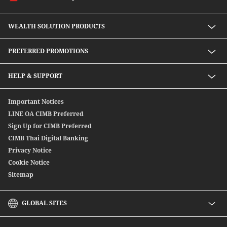
WEALTH SOLUTION PRODUCTS
Speed D Plus Savings by CIMB Thai
PREFERRED PROMOTIONS
Mutual Fund
Secondary Bond
Preferred Preferential Rates
HELP & SUPPORT
Structure Debenture
Offshore Bond
Digitally Connect With Us
Important Notices
SpeedSend
Locate Us
LINE OA CIMB Preferred
CIMB THAI International Money Transfer
Sign Up for CIMB Preferred
Debenture
CIMB Thai Digital Banking
Privacy Notice
Cookie Notice
Sitemap
GLOBAL SITES
CIMB