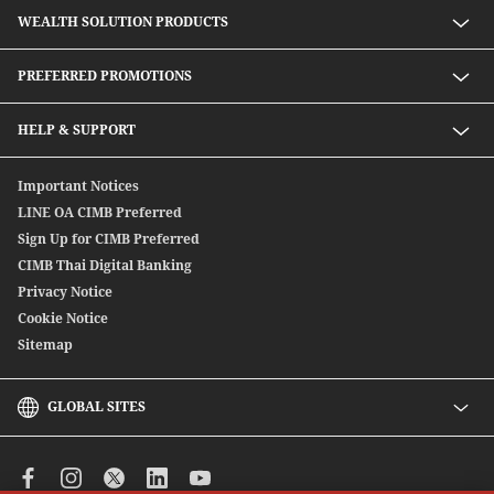
WEALTH SOLUTION PRODUCTS
Speed D Plus Savings by CIMB Thai
PREFERRED PROMOTIONS
Mutual Fund
Secondary Bond
Preferred Preferential Rates
HELP & SUPPORT
Structure Debenture
Offshore Bond
Digitally Connect With Us
Important Notices
SpeedSend
Locate Us
LINE OA CIMB Preferred
CIMB THAI International Money Transfer
Sign Up for CIMB Preferred
Debenture
CIMB Thai Digital Banking
Privacy Notice
Cookie Notice
Sitemap
GLOBAL SITES
CIMB
CIMB Islamic