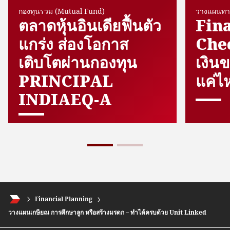
กองทุนรวม (Mutual Fund)
วางแผนทา
ตลาดหุ้นอินเดียฟื้นตัว
Fina
แกร่ง ส่องโอกาส
Chec
เติบโตผ่านกองทุน
เงิน
PRINCIPAL
แค่ไ
INDIAEQ-A
Financial Planning
วางแผนเกษียณ การศึกษาลูก หรือสร้างมรดก – ทำได้ครบด้วย Unit Linked