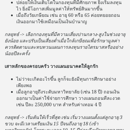
ปล่อยให้เงินเติบโตในกองทุนที่มีศักยภาพ ยิ่งเริ่มลงทุน
ไว ยิ่งมีโอกาสเพิ่มมูลค่าให้ทรัพย์สินมากขึ้น
เมื่อถึงวัยเกษียณ เช่น อายุ 60 หรือ 65 ค่อยทยอยถอน
เงินออกมาใช้เหมือนเป็นเงินบำนาญ
กลยุทธ์ -> เลือกกองทุนที่มีความเสี่ยงปานกลาง-สูงในช่วงอายุ
ยังน้อย และปรับเป็นเสี่ยงต่ำเมื่อใกล้เกษียณเพื่อรักษามูลค่า
ควรติดตามและทบทวนแผนการลงทุนรายไตรมาสหรืออย่าง
น้อยปีละครั้ง
เสาหลักของครอบครัว วางแผนอนาคตให้ลูกรัก
ไม่ว่าจะเกิดอะไรขึ้น ลูกก็จะยังมีทุนการศึกษาอย่าง
เพียงพอ
เมื่อลูกอายุถึงระดับมหาวิทยาลัย (เช่น 18 ปี) ถอนเงิน
ออกมาเป็นค่าใช้จ่ายการศึกษา วางแผนถอนทีละงวด
เช่น ปีละ 250,000 บาท สำหรับค่าเทอม 4 ปี
กลยุทธ์ -> เริ่มต้นให้เร็วที่สุด เช่น เริ่มวางแผนตั้งแต่ลูกอายุ 3
ขวบ จะมีเวลาเตรียมเงิน 15 ปีจนถึงอายุ 18 (เข้า
มหาวิทยาลัย) โดยระยะเวลา 10–15 ปีก่อนถึงเป้าหมายลงทุน