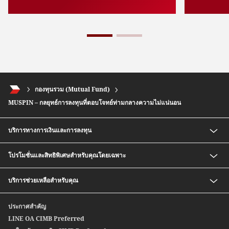
กองทุนรวม (Mutual Fund)
MUSPIN – กลยุทธ์การลงทุนที่ตอบโจทย์ท่ามกลางความไม่แน่นอน
บริการทางการเงินและการลงทุน
เงินฝากออมทรัพย์ สปีดดี พลัส ซีไอเอ็มบี ไทย
โปรโมชั่นและสิทธิพิเศษสำหรับคุณโดยเฉพาะ
กองทุนรวม
บริการซื้อ-ขายตราสารหนี้ก่อนครบกำหนด
อัตราค่าธรรมเนียมพิเศษสำหรับสมาชิก CIMB Preferred
บริการช่วยเหลือสำหรับคุณ
หุ้นกู้อนุพันธ์แฝง
Safe Deposit Box Privilege
บริการซื้อ-ขายตราสารหนี้สกุลเงินต่างประเทศ
ติดต่อเรา
ประกาศสำคัญ
สปีดเซนด์
สาขาของเรา
LINE OA CIMB Preferred
ซีไอเอ็มบี ไทย บริการโอนเงินระหว่างประเทศ