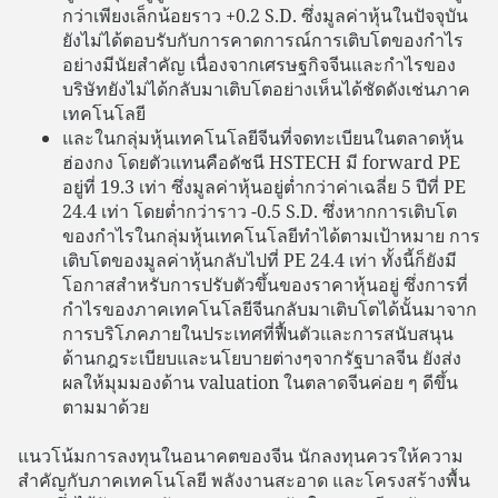
กว่าเพียงเล็กน้อยราว +0.2 S.D. ซึ่งมูลค่าหุ้นในปัจจุบัน
ยังไม่ได้ตอบรับกับการคาดการณ์การเติบโตของกำไร
อย่างมีนัยสำคัญ เนื่องจากเศรษฐกิจจีนและกำไรของ
บริษัทยังไม่ได้กลับมาเติบโตอย่างเห็นได้ชัดดังเช่นภาค
เทคโนโลยี
และในกลุ่มหุ้นเทคโนโลยีจีนที่จดทะเบียนในตลาดหุ้น
ฮ่องกง โดยตัวแทนคือดัชนี HSTECH มี forward PE
อยู่ที่ 19.3 เท่า ซึ่งมูลค่าหุ้นอยู่ต่ำกว่าค่าเฉลี่ย 5 ปีที่ PE
24.4 เท่า โดยต่ำกว่าราว -0.5 S.D. ซึ่งหากการเติบโต
ของกำไรในกลุ่มหุ้นเทคโนโลยีทำได้ตามเป้าหมาย การ
เติบโตของมูลค่าหุ้นกลับไปที่ PE 24.4 เท่า ทั้งนี้ก็ยังมี
โอกาสสำหรับการปรับตัวขึ้นของราคาหุ้นอยู่ ซึ่งการที่
กำไรของภาคเทคโนโลยีจีนกลับมาเติบโตได้นั้นมาจาก
การบริโภคภายในประเทศที่ฟื้นตัวและการสนับสนุน
ด้านกฎระเบียบและนโยบายต่างๆจากรัฐบาลจีน ยังส่ง
ผลให้มุมมองด้าน valuation ในตลาดจีนค่อย ๆ ดีขึ้น
ตามมาด้วย
แนวโน้มการลงทุนในอนาคตของจีน นักลงทุนควรให้ความ
สำคัญกับภาคเทคโนโลยี พลังงานสะอาด และโครงสร้างพื้น