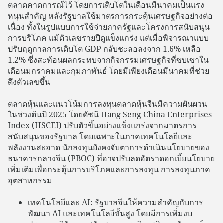
ตลาดคาดการณ์ไว้ โดยการเติบโตในเดือนมีนาคมเป็นแรง
หนุนสำคัญ หลังรัฐบาลใช้มาตรการกระตุ้นเศรษฐกิจอย่างต่อ
เนื่อง ทั้งในรูปแบบการใช้จ่ายภาครัฐและโครงการสนับสนุน
การบริโภค แม้ตัวเลขรายปีดูแข็งแกร่ง แต่เมื่อพิจารณาแบบ
ปรับฤดูกาลการเติบโต GDP กลับชะลอลงจาก 1.6% เหลือ
1.2% ซึ่งสะท้อนผลกระทบจากกิจกรรมเศรษฐกิจที่ซบเซาใน
เดือนมกราคมและกุมภาพันธ์ โดยมีเพียงเดือนมีนาคมที่ช่วย
ดึงตัวเลขขึ้น
ตลาดหุ้นและแนวโน้มการลงทุนตลาดหุ้นจีนมีความผันผวน
ในช่วงต้นปี 2025 โดยดัชนี Hang Seng China Enterprises
Index (HSCEI) ปรับตัวขึ้นอย่างแข็งแกร่งจากมาตรการ
สนับสนุนของรัฐบาล โดยเฉพาะในภาคเทคโนโลยีและ
พลังงานสะอาด นักลงทุนยังคงจับตาการดำเนินนโยบายของ
ธนาคารกลางจีน (PBOC) ที่อาจปรับลดอัตราดอกเบี้ยนโยบาย
เพิ่มเติมเพื่อกระตุ้นการบริโภคและการลงทุน การลงทุนภาค
อุตสาหกรรม
เทคโนโลยีและ AI: รัฐบาลจีนให้ความสำคัญกับการ
พัฒนา AI และเทคโนโลยีขั้นสูง โดยมีการเพิ่มงบ