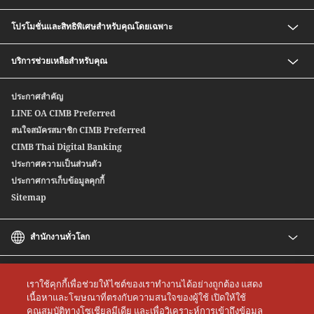
เงินฝากออมทรัพย์ สปีดดี พลัส ซีไอเอ็มบี ไทย
โปรโมชั่นและสิทธิพิเศษสำหรับคุณโดยเฉพาะ
กองทุนรวม
บริการซื้อ-ขายตราสารหนี้ก่อนครบกำหนด
อัตราค่าธรรมเนียมพิเศษสำหรับสมาชิก CIMB Preferred
บริการช่วยเหลือสำหรับคุณ
หุ้นกู้อนุพันธ์แฝง
Safe Deposit Box Privilege
บริการซื้อ-ขายตราสารหนี้สกุลเงินต่างประเทศ
ติดต่อเรา
ประกาศสำคัญ
สปีดเซนด์
สาขาของเรา
LINE OA CIMB Preferred
ซีไอเอ็มบี ไทย บริการโอนเงินระหว่างประเทศ
สนใจสมัครสมาชิก CIMB Preferred
Wealth Credit Line
CIMB Thai Digital Banking
หุ้นกู้ตลาดแรก
ประกาศความเป็นส่วนตัว
ประกาศการเก็บข้อมูลคุกกี้
Sitemap
สำนักงานทั่วโลก
CIMB
CIMB Islamic
เราใช้คุกกี้เพื่อช่วยให้ไซต์ของเราทำงานได้อย่างถูกต้อง แสดง
CIMB Bank (MY)
เนื้อหาและโฆษณาที่ตรงกับความสนใจของผู้ใช้ เปิดให้ใช้
คุณสมบัติทางโซเชียลมีเดีย และเพื่อวิเคราะห์การเข้าถึงข้อมูล
CIMB Bank (SG)