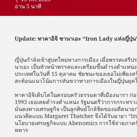
อ่าน 5 นาที
Update: ทาคาอิจิ ซานาเอะ “Iron Lady แห่งญี่ปุ่น
ญี่ปุ่นกำลังเข้าสู่บทใหม่ทางการเมือง เมื่อพรรคเสรี
นาเอะ เป็นหัวหน้าพรรคและเตรียมขึ้นดำรงตำแหน่
ประเทศในวันที่ 15 ตุลาคม ชัยชนะของเธอไม่เพียงสร
สะท้อนแนวโน้มการหันขวาทางการเมืองในญี่ปุ่นยุคใ
ทาคาอิจิเติบโตในครอบครัวธรรมดาที่เมืองนารา ก่อน
1993 เธอเคยดำรงตำแหน่ง รัฐมนตรีว่าการกระทรวง
มั่นคงทางเศรษฐกิจ เป็นลูกศิษย์ใกล้ชิดของอดีตนา
แนวคิดแบบ Margaret Thatcher จึงได้รับฉายา “Iron
นโยบายเศรษฐกิจแบบ Abenomics การใช้จ่ายภาครัฐ
ทหาร