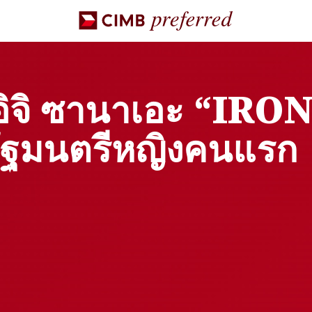
จิ ซานาเอะ “IRON
ยกรัฐมนตรีหญิงคนแรก