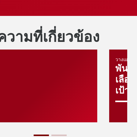
วามที่เกี่ยวข้อง
วางแผนทา
พันธบ
เลือก
เป้า