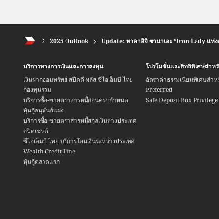
2025 Outlook
Update: ทาคาอิจิ ซานาเอะ “Iron Lady แห่งญี
บริการทางการเงินและการลงทุน
โปรโมชั่นและสิทธิพิเศษสำห
เงินฝากออมทรัพย์ สปีดดี พลัส ซีไอเอ็มบี ไทย
อัตราค่าธรรมเนียมพิเศษสำห
กองทุนรวม
Preferred
บริการซื้อ-ขายตราสารหนี้ก่อนครบกำหนด
Safe Deposit Box Privilege
หุ้นกู้อนุพันธ์แฝง
บริการซื้อ-ขายตราสารหนี้สกุลเงินต่างประเทศ
สปีดเซนด์
ซีไอเอ็มบี ไทย บริการโอนเงินระหว่างประเทศ
Wealth Credit Line
หุ้นกู้ตลาดแรก