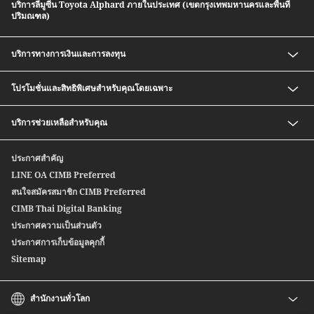
บริการลีมูซีน Toyota Alphard ภายในประเทศ (เขตกรุงเทพมหานครและพื้นที่
ปริมณฑล)
บริการทางการเงินและการลงทุน
เงินฝากออมทรัพย์ สปีดดี พลัส ซีไอเอ็มบี ไทย
โปรโมชั่นและสิทธิพิเศษสำหรับคุณโดยเฉพาะ
กองทุนรวม
บริการซื้อ-ขายตราสารหนี้ก่อนครบกำหนด
อัตราค่าธรรมเนียมพิเศษสำหรับสมาชิก CIMB Preferred
บริการช่วยเหลือสำหรับคุณ
หุ้นกู้อนุพันธ์แฝง
Safe Deposit Box Privilege
บริการซื้อ-ขายตราสารหนี้สกุลเงินต่างประเทศ
ติดต่อเรา
ประกาศสำคัญ
สปีดเซนด์
สาขาของเรา
LINE OA CIMB Preferred
ซีไอเอ็มบี ไทย บริการโอนเงินระหว่างประเทศ
สนใจสมัครสมาชิก CIMB Preferred
Wealth Credit Line
CIMB Thai Digital Banking
หุ้นกู้ตลาดแรก
ประกาศความเป็นส่วนตัว
ประกาศการเก็บข้อมูลคุกกี้
Sitemap
สำนักงานทั่วโลก