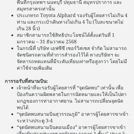
พื้นที่กรุงเทพฯ นนทบุรี ปทุมธานี สมุทรปราการ และ
สมุทรสาครเท่านั้น
ประเภทรถ Toyota Alphard รองรับผู้โดยสารไม่เกิน 4
ท่าน และกระเป๋าเดินทางไม่เกิน 4 ใบ (ใบละขนาดไม่
เกิน 28 นิ้ว)
สมาชิกสามารถใช้สิทธิประโยชน์ได้ตั้งแต่วันที่ 1
มกราคม – 31 ธันวาคม 2568
ในกรณีที่ บริษัท เอฟซีซี เซอร์วิสเซส จำกัด ไม่สามารถ
จัดชนิดรถตามที่ทำการสำรองไว้ได้ ทางบริษัทฯ จะ
จัดหารถทดแทนที่มีระดับเทียบเท่าหรือสูงกว่า โดยไม่มี
ค่าใช้จ่ายเพิ่มเติม
การรอรับที่สนามบิน:
เจ้าหน้าที่จะรอรับผู้โดยสารที่ “จุดนัดพบ” เท่านั้น เพื่อ
ป้องกันความผิดพลาดในการนัดหมายและให้เป็นไปตา
มกฏของการท่าอากาศยาน ไม่สามารถเปลี่ยนจุดนัด
พบได้
“จุดนัดพบสนามบินสุวรรณภูมิ” อาคารผู้โดยสารขาเข้า
ระหว่างประตู 3-4
“จุดนัดพบสนามบินดอนเมือง” อาคารผู้โดยสารขาเข้า
เที่ยวบินต่างประเทศ จุดนับพบ อาคาร 1 ชั้น G ประตู 5