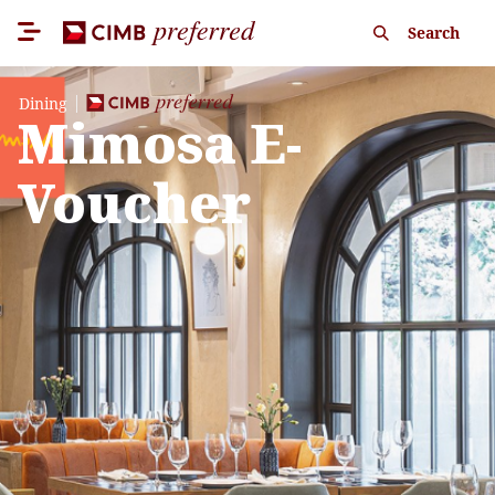
Search
Dining
Mimosa E-
Voucher