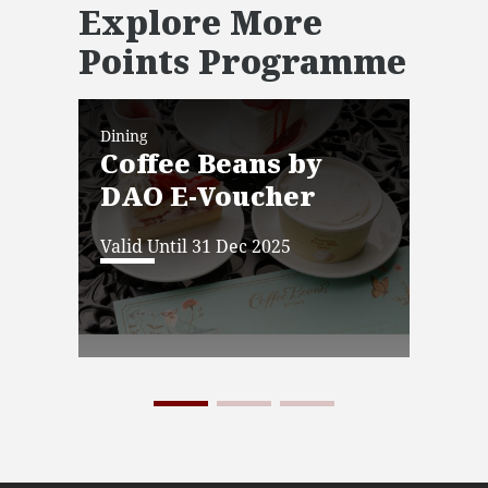
Explore More
Points Programme
Dining
Dini
Coffee Beans by
OI
DAO E-Voucher
Vo
Valid Until 31 Dec 2025
Vali