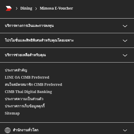
Dining
Mimosa E-Voucher
บริการทางการเงินและการลงทุน
เงินฝากออมทรัพย์ สปีดดี พลัส ซีไอเอ็มบี ไทย
โปรโมชั่นและสิทธิพิเศษสำหรับคุณโดยเฉพาะ
กองทุนรวม
บริการซื้อ-ขายตราสารหนี้ก่อนครบกำหนด
อัตราค่าธรรมเนียมพิเศษสำหรับสมาชิก CIMB Preferred
บริการช่วยเหลือสำหรับคุณ
หุ้นกู้อนุพันธ์แฝง
Safe Deposit Box Privilege
บริการซื้อ-ขายตราสารหนี้สกุลเงินต่างประเทศ
ติดต่อเรา
ประกาศสำคัญ
สปีดเซนด์
สาขาของเรา
LINE OA CIMB Preferred
ซีไอเอ็มบี ไทย บริการโอนเงินระหว่างประเทศ
สนใจสมัครสมาชิก CIMB Preferred
Wealth Credit Line
CIMB Thai Digital Banking
หุ้นกู้ตลาดแรก
ประกาศความเป็นส่วนตัว
ประกาศการเก็บข้อมูลคุกกี้
Sitemap
สำนักงานทั่วโลก