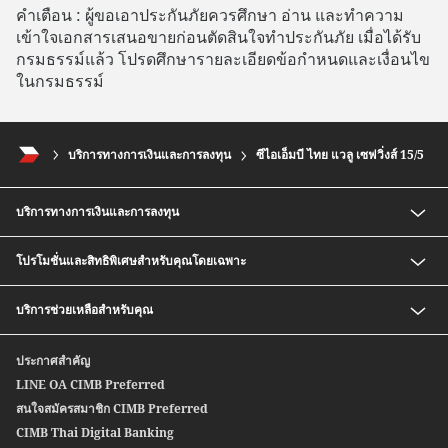
คําเตือน : ผู้ขอเอาประกันภัยควรศึกษา อ่าน และทําความ
เข้าใจเอกสารเสนอขายก่อนตัดสินใจทําประกันภัย เมื่อได้รับ
กรมธรรม์แล้ว โปรดศึกษารายละเอียดข้อกําหนดและเงื่อนไข
ในกรมธรรม์
บริการทางการเงินและการลงทุน
ซีไอเอ็มบี ไทย แวลู เซฟวิ่งส์ 15/5
บริการทางการเงินและการลงทุน
เงินฝากออมทรัพย์ สปีดดี พลัส ซีไอเอ็มบี ไทย
โปรโมชั่นและสิทธิพิเศษสำหรับคุณโดยเฉพาะ
กองทุนรวม
บริการซื้อ-ขายตราสารหนี้ก่อนครบกำหนด
อัตราค่าธรรมเนียมพิเศษสำหรับสมาชิก CIMB Preferred
บริการช่วยเหลือสำหรับคุณ
หุ้นกู้อนุพันธ์แฝง
Safe Deposit Box Privilege
บริการซื้อ-ขายตราสารหนี้สกุลเงินต่างประเทศ
ติดต่อเรา
ประกาศสำคัญ
สปีดเซนด์
สาขาของเรา
LINE OA CIMB Preferred
ซีไอเอ็มบี ไทย บริการโอนเงินระหว่างประเทศ
สนใจสมัครสมาชิก CIMB Preferred
Wealth Credit Line
CIMB Thai Digital Banking
หุ้นกู้ตลาดแรก