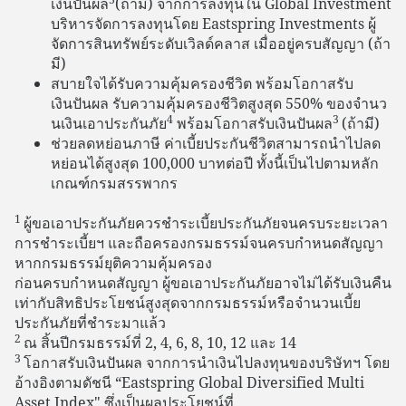
เงินปันผล
(ถ้ามี) จากการลงทุนใน Global Investment
บริหารจัดการลงทุนโดย Eastspring Investments ผู้
จัดการสินทรัพย์ระดับเวิลด์คลาส เมื่ออยู่ครบสัญญา (ถ้า
มี)
สบายใจได้รับความคุ้มครองชีวิต พร้อมโอกาสรับ
เงินปันผล รับความคุ้มครองชีวิตสูงสุด 550% ของจํานว
4
3
นเงินเอาประกันภัย
พร้อมโอกาสรับเงินปันผล
(ถ้ามี)
ช่วยลดหย่อนภาษี ค่าเบี้ยประกันชีวิตสามารถนำไปลด
หย่อนได้สูงสุด 100,000 บาทต่อปี ทั้งนี้เป็นไปตามหลัก
เกณฑ์กรมสรรพากร
1
ผู้ขอเอาประกันภัยควรชำระเบี้ยประกันภัยจนครบระยะเวลา
การชำระเบี้ยฯ และถือครองกรมธรรม์จนครบกำหนดสัญญา
หากกรมธรรม์ยุติความคุ้มครอง
ก่อนครบกำหนดสัญญา ผู้ขอเอาประกันภัยอาจไม่ได้รับเงินคืน
เท่ากับสิทธิประโยชน์สูงสุดจากกรมธรรม์หรือจำนวนเบี้ย
ประกันภัยที่ชำระมาแล้ว
2
ณ สิ้นปีกรมธรรม์ที่ 2, 4, 6, 8, 10, 12 และ 14
3
โอกาสรับเงินปันผล จากการนำเงินไปลงทุนของบริษัทฯ โดย
อ้างอิงตามดัชนี “Eastspring Global Diversified Multi
Asset Index" ซึ่งเป็นผลประโยชน์ที่