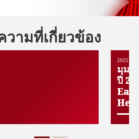
วามที่เกี่ยวข้อง
2025 Out
มุมอ
ปี 2
Easi
Hedg